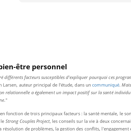
TDAH : quel est ce
e
traitement autorisé aux
États-Unis ?
 bien-être personnel
ré différents facteurs susceptibles d’expliquer pourquoi ces progr
h Larsen, auteur principal de l’étude, dans un
communiqué
.
Mais
on relationnelle a également un impact positif sur la santé individu
ne.
"
n fonction de trois principaux facteurs : la santé mentale, le so
 le
Strong Couples Project
, les conseils sur la vie à deux concerna
ésolution de problèmes, la gestion des conflits, l'engagement et