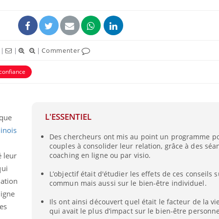
|
|
|
Commenter
confiance
L'ESSENTIEL
 que
linois
Des chercheurs ont mis au point un programme po
Comment gérer le
couples à consolider leur relation, grâce à des séa
sommeil des enfants en
vacances ?
é leur
coaching en ligne ou par visio.
qui
L’objectif était d'étudier les effets de ces conseils s
lation
commun mais aussi sur le bien-être individuel.
Bilan prévention : ce que
les kinés pourront
ligne
bientôt faire
Ils ont ainsi découvert quel était le facteur de la v
les
qui avait le plus d’impact sur le bien-être personne