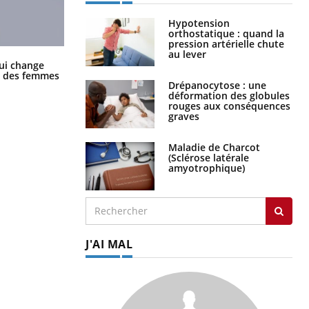
Hypotension
orthostatique : quand la
pression artérielle chute
au lever
La sieste empêche-t-elle de dormir
ui change
la nuit ?
ge des femmes
Drépanocytose : une
déformation des globules
rouges aux conséquences
graves
Maladie de Charcot
(Sclérose latérale
amyotrophique)
J'AI MAL