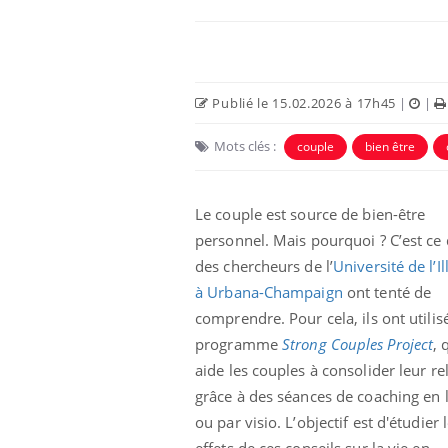
Publié le 15.02.2026 à 17h45
|
|
Mots clés :
couple
bien être
Le couple est source de bien-être
personnel. Mais pourquoi ? C’est ce
des chercheurs de l’
Université de l’Il
e et chaleur : ce
Mordue par un
à Urbana-Champaign
ont tenté de
a science
barracuda, une petite fille
secourue grâce à un
comprendre. Pour cela, ils ont utilis
réflexe essentiel
programme
Strong Couples Project
, 
aide les couples à consolider leur re
phone nuit-il à
Légionellose en Suisse :
tissage de la
quelle est l’origine de la
grâce à des séances de coaching en 
contamination ?
ou par visio. L’objectif est d'étudier 
effets de ces conseils sur la vie en