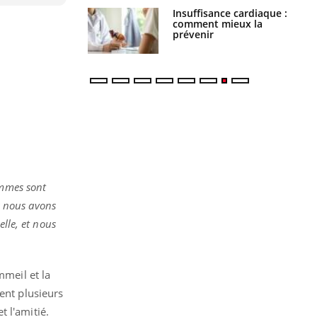
Insuffisance cardiaque :
Autisme : pourquoi le
comment mieux la
cerveau reconnaît-il les
prévenir
visages autrement ?
ammes sont
 nous avons
elle, et nous
mmeil et la
ient plusieurs
 l'amitié.