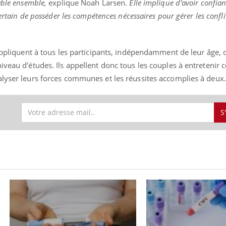
able ensemble,
explique Noah Larsen.
Elle implique d'avoir confian
certain de posséder les compétences nécessaires pour gérer les confli
« jumeau numérique » pour
tube
’appliquent à tous les participants, indépendamment de leur âge, d
iliter l’accès à la médecine
iveau d'études. Ils appellent donc tous les couples à entretenir c
Youtube
ventive
alyser leurs forces communes et les réussites accomplies à deux.
établissement lié à un groupe
ualiste innove en matière de bilan de
é : l'utilisation d'un « jumeau
S
érique » permet ...
S