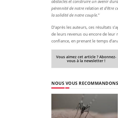
obstacles et construire un avenir dur
pérennité de notre relation et d'être 
la solidité de notre couple.
"
Youtube
 Mains : se
Diabète & Ramadan 2026
Un 
Youtube
You
D’après les auteurs, ces résultats s
outube
fac
de leurs revenus ou encore de leur n
Le Ramadan approche, et, pour de
pré
un tout nouveau
nombreuses personnes atteintes de
confiance, en prenant le temps d’an
Un 
lage, piscine,
diabète, c'est une période de questions, de
mut
air… Nos mains
défis, mais ...
sant
Vous aimez cet article ? Abonnez-
num
vous à la newsletter !
NOUS VOUS RECOMMANDON