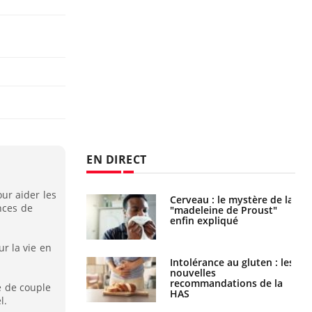
EN DIRECT
ur aider les
Cerveau : le mystère de la
Le décalage des horaires
nces de
"madeleine de Proust"
d'été : quel impact sur le
enfin expliqué
sommeil ?
ur la vie en
Intolérance au gluten : les
Grossesse : ces polluants
nouvelles
pourraient influencer le
recommandations de la
poids des enfants
ie de couple
HAS
l.