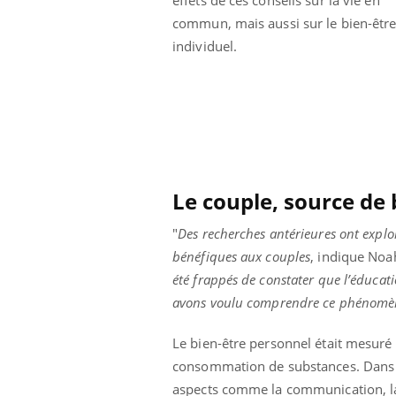
ar une tique en
Allergies alimentaires :
commun, mais aussi sur le bien-êtr
, elle reste dans
une nouvelle arme contre
pendant 42 jours
les réactions sévères
individuel.
Le couple, source de
"
Des recherches antérieures ont explo
bénéfiques aux couples
, indique Noa
été frappés de constater que l’éducati
avons voulu comprendre ce phénomè
Le bien-être personnel était mesuré e
consommation de substances. Dans
aspects comme la communication, la r