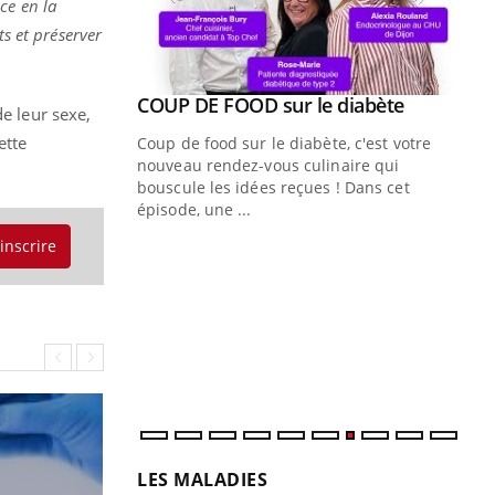
ce en la
ts et préserver
Youtube
COUP DE FOOD sur le diabète
Youtube
e leur sexe,
ette
Coup de food sur le diabète, c'est votre
nouveau rendez-vous culinaire qui
bouscule les idées reçues ! Dans cet
épisode, une ...
'inscrire
Quand l’entreprise mise sur le bien
Ec
Youtube
You
Youtube
être global
quo
"Les rendez-vous de la santé et de la
Dan
qualité de vie au travail" de Pourquoi
der
Docteur reçoivent Régis Blugeon, DRH et
com
directeur ...
et é
LES MALADIES