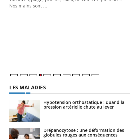
Nos mains sont ...
Un 
You
à l
Un é
mati
numé
LES MALADIES
Hypotension orthostatique : quand la
pression artérielle chute au lever
Drépanocytose : une déformation des
globules rouges aux conséquences