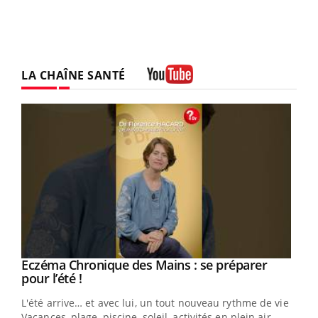
LA CHAÎNE SANTÉ
Youtube
Youtube
Eczéma Chronique des Mains : se préparer
Diabète & Ramadan 2026
Youtube
Youtube
Youtube
pour l’été !
Le Ramadan approche, et, pour de nombreuses
L'été arrive… et avec lui, un tout nouveau rythme de vie !
personnes atteintes de diabète, c'est une période de
Vacances, plage, piscine, soleil, activités en plein air…
questions, de défis, mais ...