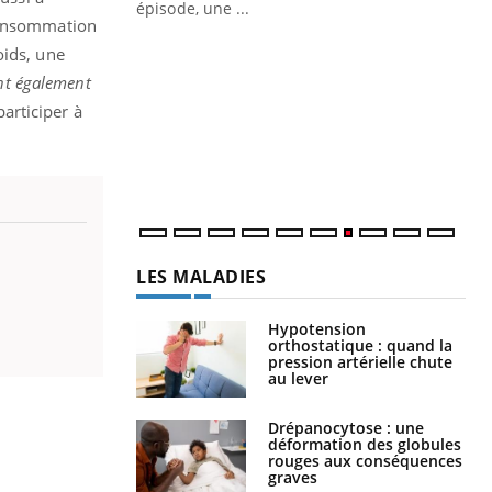
ière de bilan de
épisode, une ...
 consommation
« jumeau
Qu
You
oids, une
êtr
nt également
"Le
participer à
qua
Doc
dir
LES MALADIES
Hypotension
orthostatique : quand la
pression artérielle chute
au lever
Drépanocytose : une
déformation des globules
rouges aux conséquences
graves