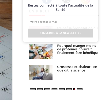
Restez connecté à toute l’actualité de la
Twitter
Facebook
Instagram
Santé
EN DIRECT
 fin du comprimé
Le Viagra pourrait-il
 jours se profile-t-
freiner la propagation du
n ?
cancer ?
S'INSCRIRE À LA NEWSLETTER
i votre ventre
Pourquoi manger moins
il les premiers
de protéines pourrait
 vos vacances ?
finalement être bénéfique
haleurs :
Grossesse et chaleur : ce
i le risque de
que dit la science
rimpe-t-il ?