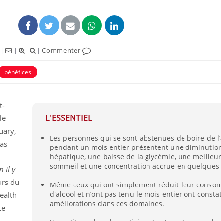
|
|
|
Commenter
bénéfices
t-
L'ESSENTIEL
le
uary,
Les personnes qui se sont abstenues de boire de l’
pas
pendant un mois entier présentent une diminution
hépatique, une baisse de la glycémie, une meilleur
sommeil et une concentration accrue en quelques
 il y
urs du
Même ceux qui ont simplement réduit leur conso
d'alcool et n’ont pas tenu le mois entier ont consta
ealth
améliorations dans ces domaines.
te