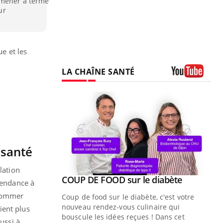
 mener à terme
ur
ue et les
LA CHAÎNE SANTÉ
Youtube
 santé
lation
Youtube
ue » pour
COUP DE FOOD sur le diabète
Youtube
tendance à
médecine
nsommer
Coup de food sur le diabète, c'est votre
nouveau rendez-vous culinaire qui
ient plus
n groupe
bouscule les idées reçues ! Dans cet
ussi à