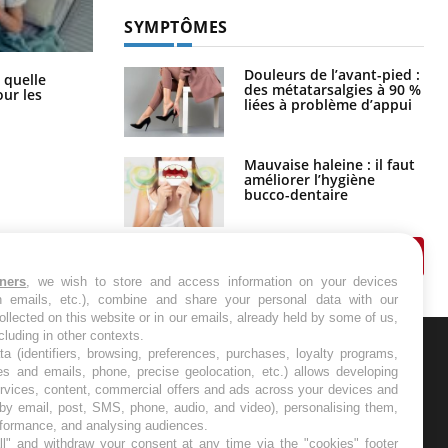
SYMPTÔMES
Douleurs de l’avant-pied :
Syndrome métabolique : quels sont
 quelle
des métatarsalgies à 90 %
les meilleurs exercices physiques ?
ur les
liées à problème d’appui
Mauvaise haleine : il faut
améliorer l’hygiène
bucco-dentaire
tners
, we wish to store and access information on your devices
in emails, etc.), combine and share your personal data with our
ollected on this website or in our emails, already held by some of us,
ncluding in other contexts.
ta (identifiers, browsing, preferences, purchases, loyalty programs,
ER
es and emails, phone, precise geolocation, etc.) allows developing
ervices, content, commercial offers and ads across your devices and
 by email, post, SMS, phone, audio, and video), personalising them,
s les semaines les meilleures
rformance, and analysing audiences.
l" and withdraw your consent at any time via the "cookies" footer