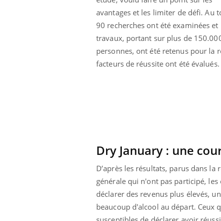
avantages et les limiter de défi. Au t
90 recherches ont été examinées et
travaux, portant sur plus de 150.00
personnes, ont été retenus pour la re
facteurs de réussite ont été évalués.
Dry January : une cou
D’après les résultats, parus dans la
ale : et si on
Eczéma Chronique des Mains : se
Dia
Youtube
You
générale qui n'ont pas participé, le
ube
Youtube
préparer pour l’été !
déclarer des revenus plus élevés, u
Le 
 diabète de type 2
L'été arrive… et avec lui, un tout nouveau
nom
beaucoup d'alcool au départ. Ceux q
ues chez les
rythme de vie ! Vacances, plage, piscine,
diab
susceptibles de déclarer avoir réussi