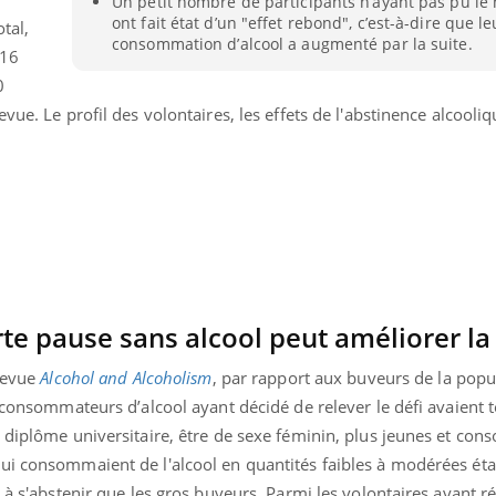
Un petit nombre de participants n’ayant pas pu le
ont fait état d’un "effet rebond", c’est-à-dire que le
otal,
consommation d’alcool a augmenté par la suite.
 16
0
vue. Le profil des volontaires, les effets de l'abstinence alcooliq
rte pause sans alcool peut améliorer la
 revue
Alcohol and Alcoholism
, par rapport aux buveurs de la popu
Youtube
bète & Ramadan 2026
Un « jumeau numériq
tube
Youtube
s consommateurs d’alcool ayant décidé de relever le défi avaient 
faciliter l’accès à la 
n diplôme universitaire, être de sexe féminin, plus jeunes et co
Ramadan approche, et, pour de
Youtube
préventive
breuses personnes atteintes de
ui consommaient de l'alcool en quantités faibles à modérées éta
Un établissement lié à u
ète, c'est une période de questions, de
 à s'abstenir que les gros buveurs. Parmi les volontaires ayant ré