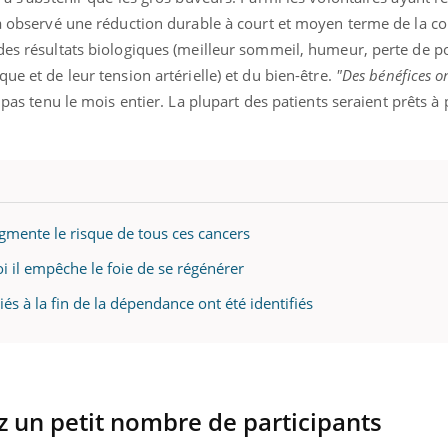
mutualiste innove en mat
s, mais ...
e a observé une réduction durable à court et moyen terme de la
santé : l'utilisation d'un 
numérique » permet ...
 des résultats biologiques (meilleur sommeil, humeur, perte de p
ue et de leur tension artérielle) et du bien-être.
"Des bénéfices o
pas tenu le mois entier. La plupart des patients seraient prêts à 
gmente le risque de tous ces cancers
 il empêche le foie de se régénérer
és à la fin de la dépendance ont été identifiés
z un petit nombre de participants