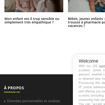
Mon enfant est-il trop sensible ou
Bébés, jeunes enfants :
simplement très empathique ?
trousse à pharmacie po
vacances ?
Welcome
With our 225
par
(cookies, pixels 
partners, whether c
or obtained later, i
Processing this da
À PROPOS
NEWSLETT
IP, postal address
and offering you s
screens (including
Recevez toute
measuring their pe
Données personnelles et cookies
infos santé
You can "accept al