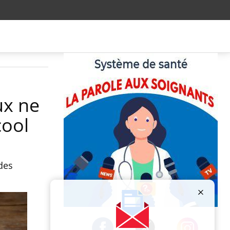
ux ne
cool
des
Publicité