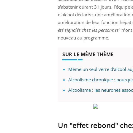
ez les soignants.
soleil, activités en plein air… Nos mains
défi
s'abstenir durant 31 jours, l’équip
sont ...
d'alcool déclarée, une amélioration
amélioration de leur fonction hépatiq
été signalés chez les personnes"
n'ont 
nouveau au programme.
SUR LE MÊME THÈME
Même un seul verre d’alcool au
Alcoolisme chronique : pourquoi
Alcoolisme : les neurones associ
Un "effet rebond" che