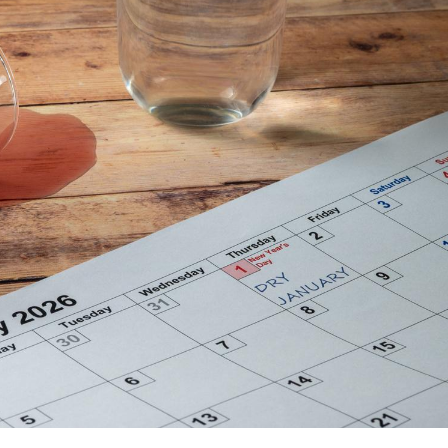
Les médicaments GLP-1
VIH : la
protègent-ils aussi les os
tous les
?
elle enfi
Cytomégalovirus : ce qui
Pourquo
change dans la prise en
gâche-t-
charge des femmes
jours de
enceintes
La sieste empêche-t-elle
Fortes c
de dormir la nuit ?
pourquo
noyade g