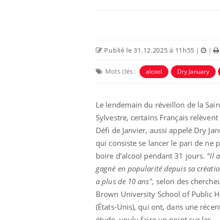
Publié le 31.12.2025 à 11h55
|
|
Mots clés :
alcool
Dry January
Le lendemain du réveillon de la Sain
Sylvestre, certains Français relèvent 
Défi de Janvier, aussi appelé Dry Jan
qui consiste se lancer le pari de ne 
boire d’alcool pendant 31 jours.
"Il a
gagné en popularité depuis sa création
a plus de 10 ans",
selon des cherche
Brown University School of Public H
(États-Unis), qui ont, dans une récen
étude, voulu faire un point sur les