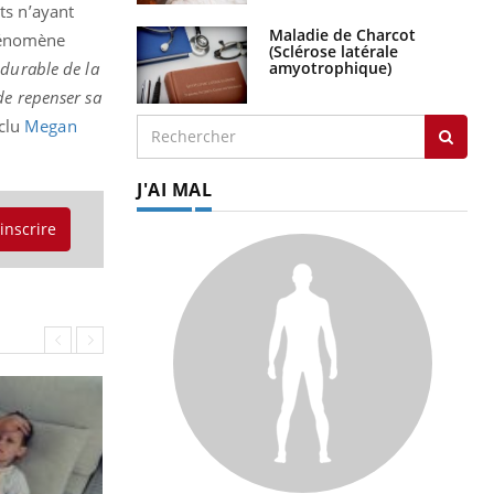
ts n’ayant
Maladie de Charcot
phénomène
(Sclérose latérale
amyotrophique)
 durable de la
de repenser sa
clu
Megan
J'AI MAL
'inscrire