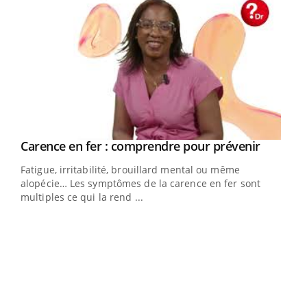
Youtube
Carence en fer : comprendre pour prévenir
Youtube
Fatigue, irritabilité, brouillard mental ou même
alopécie… Les symptômes de la carence en fer sont
multiples ce qui la rend ...
Insuline & Charge mentale : et si on osait en
Ecz
Youtube
You
Youtube
parler??
pour
En 2026, l'insuline dans le diabète de type 2 reste
L'ét