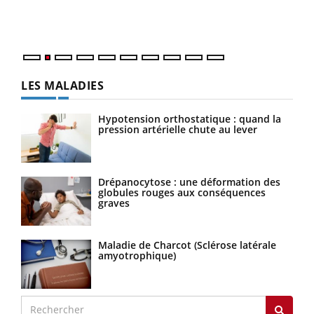
entourée d'idées reçues chez les patients comme
Vaca
parfois chez les soignants.
Nos 
LES MALADIES
Hypotension orthostatique : quand la
pression artérielle chute au lever
Drépanocytose : une déformation des
globules rouges aux conséquences
graves
Maladie de Charcot (Sclérose latérale
amyotrophique)