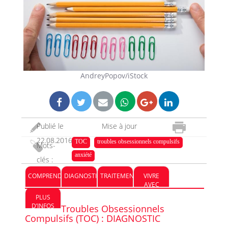
AndreyPopov/iStock
Publié le
Mise à jour
22.08.2016
23.06.2023
TOC
troubles obsessionnels compulsifs
Mots-
anxiété
clés :
COMPRENDRE
DIAGNOSTIC
TRAITEMENT
VIVRE
AVEC
PLUS
D’INFOS
Troubles Obsessionnels
Compulsifs (TOC) : DIAGNOSTIC