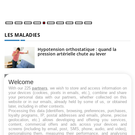
un
LES MALADIES
Hypotension orthostatique : quand la
pression artérielle chute au lever
Drépanocytose : une déformation des
globules rouges aux conséquences graves
Welcome
With our 225
partners
, we wish to store and access information on
your devices (cookies, pixels in emails, etc.), combine and share
your personal data with our partners, whether collected on this
Maladie de Charcot (Sclérose latérale
website or in our emails, already held by some of us, or obtained
amyotrophique)
later, including in other contexts.
Processing this data (identifiers, browsing, preferences, purchases,
loyalty programs, IP, postal addresses and emails, phone, precise
geolocation, etc.) allows developing and offering you services,
content, commercial offers and ads across your devices and
screens (including by email, post, SMS, phone, audio, and video),
personalising them, measuring their performance, and analysing