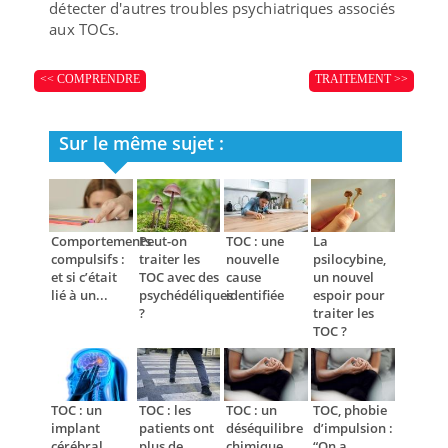
détecter d'autres troubles psychiatriques associés
aux TOCs.
<< COMPRENDRE
TRAITEMENT >>
Sur le même sujet :
Comportements
Peut-on
TOC : une
La
compulsifs :
traiter les
nouvelle
psilocybine,
et si c’était
TOC avec des
cause
un nouvel
lié à un...
psychédéliques
identifiée
espoir pour
?
traiter les
TOC ?
TOC : un
TOC : les
TOC : un
TOC, phobie
implant
patients ont
déséquilibre
d’impulsion :
cérébral
plus de
chimique
“On a