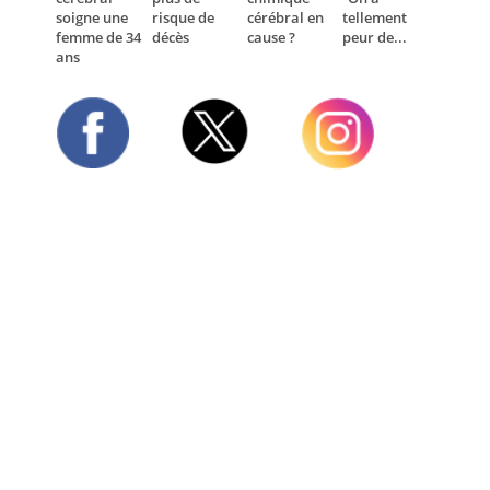
soigne une
risque de
cérébral en
tellement
femme de 34
décès
cause ?
peur de...
ans
Twitter
Facebook
Instagram