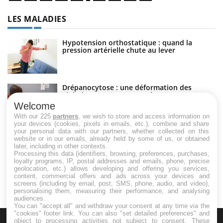
LES MALADIES
Hypotension orthostatique : quand la
pression artérielle chute au lever
Drépanocytose : une déformation des
globules rouges aux conséquences graves
Welcome
With our 225
partners
, we wish to store and access information on
your devices (cookies, pixels in emails, etc.), combine and share
your personal data with our partners, whether collected on this
Maladie de Charcot (Sclérose latérale
website or in our emails, already held by some of us, or obtained
amyotrophique)
later, including in other contexts.
Processing this data (identifiers, browsing, preferences, purchases,
loyalty programs, IP, postal addresses and emails, phone, precise
geolocation, etc.) allows developing and offering you services,
content, commercial offers and ads across your devices and
screens (including by email, post, SMS, phone, audio, and video),
personalising them, measuring their performance, and analysing
audiences.
You can "accept all" and withdraw your consent at any time via the
"cookies" footer link
. You can also "set detailed preferences" and
object to processing activities not subject to consent. These