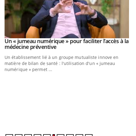
Un « jumeau numérique » pour faciliter l’accès à la
Youtube
Youtube
médecine préventive
Un établissement lié à un groupe mutualiste innove en
matière de bilan de santé : l'utilisation d'un « jumeau
numérique » permet ...
C
Yo
Co
cu
un