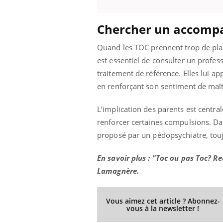
Chercher un accomp
Eczéma Chronique des Mains :
Car
Quand les TOC prennent trop de place
Youtube
You
Youtube
expliquer ma maladie
pré
est essentiel de consulter un profes
traitement de référence. Elles lui ap
Il y a des sujets qui sont faciles à aborder...
Fati
d'autres non ! D'un côté, poser des
mêm
en renforçant son sentiment de maît
questions sur la maladie d'un proche c'est
care
montrer ...
...
L’implication des parents est centra
renforcer certaines compulsions. Da
proposé par un pédopsychiatre, tou
En savoir plus : "Toc ou pas Toc? R
Lamagnère.
Vous aimez cet article ? Abonnez-
vous à la newsletter !