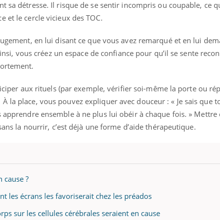
t sa détresse. Il risque de se sentir incompris ou coupable, ce q
 et le cercle vicieux des TOC.
 jugement, en lui disant ce que vous avez remarqué et en lui de
. Ainsi, vous créez un espace de confiance pour qu’il se sente rec
portement.
ticiper aux rituels (par exemple, vérifier soi-même la porte ou r
À la place, vous pouvez expliquer avec douceur : « Je sais que 
s apprendre ensemble à ne plus lui obéir à chaque fois. » Mettre
 sans la nourrir, c’est déjà une forme d’aide thérapeutique.
 cause ?
t les écrans les favoriserait chez les préados
rps sur les cellules cérébrales seraient en cause