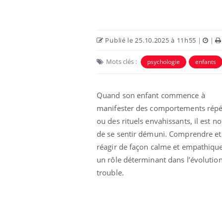
Publié le 25.10.2025 à 11h55
|
|
Mots clés :
psychologie
enfants
Quand son enfant commence à
manifester des comportements répét
ou des rituels envahissants, il est n
de se sentir démuni. Comprendre et
Les crises d’angoisse
réagir de façon calme et empathiqu
peuvent-elles survenir
sans raison apparente ?
un rôle déterminant dans l’évolutio
trouble.
Fatigue en vacances :
normal ou signe d’une
maladie ?