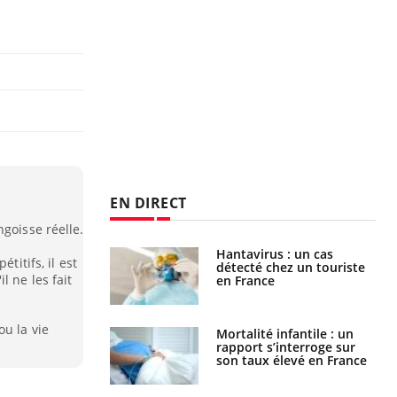
EN DIRECT
goisse réelle.
eunes enfants :
Hantavirus : un cas
titifs, il est
rousse à
détecté chez un touriste
l ne les fait
ie pour les
en France
s ?
ou la vie
e métabolique :
Mortalité infantile : un
nt les meilleurs
rapport s’interroge sur
s physiques ?
son taux élevé en France