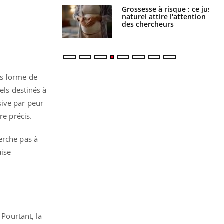
 éviter une otite
Grossesse à risque : ce jus
 les vacances ?
naturel attire l'attention
des chercheurs
us forme de
els destinés à
sive par peur
re précis.
erche pas à
aise
 Pourtant, la