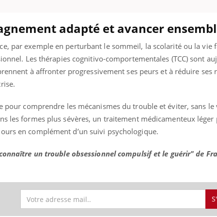
agnement adapté et avancer ensembl
ence en fer : comprendre pour
Insuline & Charge ment
, par exemple en perturbant le sommeil, la scolarité ou la vie fa
tube
Youtube
Youtube
Yout
venir
osait en parler??
sionnel. Les thérapies cognitivo-comportementales (TCC) sont auj
prennent à affronter progressivement ses peurs et à réduire ses ri
gue, irritabilité, brouillard mental ou
En 2026, l'insuline dans l
e alopécie… Les symptômes de la
reste entourée d'idées re
rise.
nce en fer sont multiples ce qui la rend
patients comme parfois ch
le pour comprendre les mécanismes du trouble et éviter, sans le 
ns les formes plus sévères, un traitement médicamenteux léger 
jours en complément d’un suivi psychologique.
econnaître un trouble obsessionnel compulsif et le guérir" de Fr
S