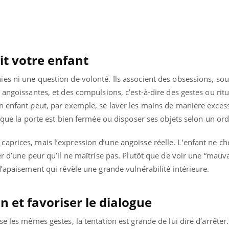
Mon enfant est-il trop
Comment
sensible ou simplement
pendant
très empathique ?
t votre enfant
es ni une question de volonté. Ils associent des obsessions, so
 angoissantes, et des compulsions, c’est-à-dire des gestes ou ritu
n enfant peut, par exemple, se laver les mains de manière exces
 que la porte est bien fermée ou disposer ses objets selon un ord
aprices, mais l’expression d’une angoisse réelle. L’enfant ne ch
er d’une peur qu’il ne maîtrise pas. Plutôt que de voir une “mauv
d’apaisement qui révèle une grande vulnérabilité intérieure.
n et favoriser le dialogue
e les mêmes gestes, la tentation est grande de lui dire d’arrêter.