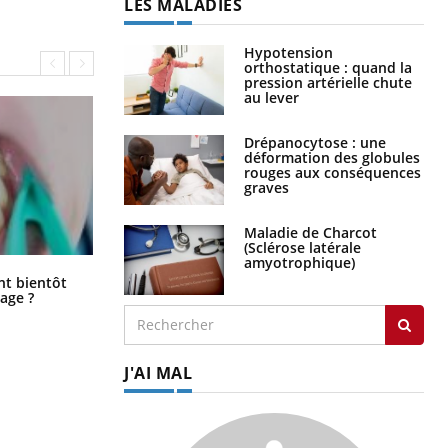
LES MALADIES
Hypotension
orthostatique : quand la
pression artérielle chute
au lever
Drépanocytose : une
déformation des globules
rouges aux conséquences
graves
Maladie de Charcot
(Sclérose latérale
amyotrophique)
Éclipse solaire du 12 août : “Des
ent bientôt
verres adaptés, c'est indispensable
age ?
pour la santé des yeux”
J'AI MAL