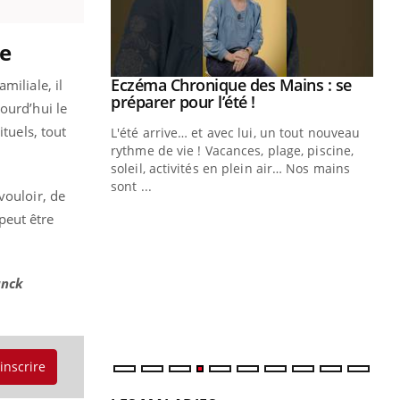
e
ale : et si on
Eczéma Chronique des Mains : se
miliale, il
Youtube
ube
Youtube
préparer pour l’été !
ourd’hui le
tuels, tout
e diabète de type 2
L'été arrive… et avec lui, un tout nouveau
çues chez les
rythme de vie ! Vacances, plage, piscine,
ez les soignants.
soleil, activités en plein air… Nos mains
sont ...
vouloir, de
Di
You
peut être
Le 
nom
dia
anck
défi
'inscrire