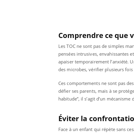
Et si les caries pouvaient
bientôt disparaître sans
plombage ?
Comprendre ce que vi
Les TOC ne sont pas de simples mani
pensées intrusives, envahissantes et
apaiser temporairement l’anxiété. U
des microbes, vérifier plusieurs fois
Ces comportements ne sont pas des c
défier ses parents, mais à se protég
habitude”, il s’agit d’un mécanisme 
Éviter la confrontatio
Face à un enfant qui répète sans cess