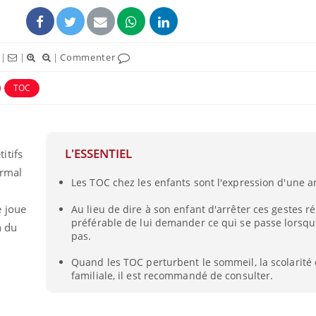
|
|
|
Commenter
TOC
L'ESSENTIEL
itifs
ormal
Les TOC chez les enfants sont l'expression d'une an
Éclipse solaire du 12 août
Bébés, j
e joue
Au lieu de dire à son enfant d'arrêter ces gestes répé
: “Des verres adaptés,
quelle t
préférable de lui demander ce qui se passe lorsqu'i
c'est indispensable pour
pharmac
n du
la santé des yeux”
vacance
pas.
Quand les TOC perturbent le sommeil, la scolarité 
Les troubles du sommeil
Syndrom
familiale, il est recommandé de consulter.
modifient votre cerveau !
quels so
exercice