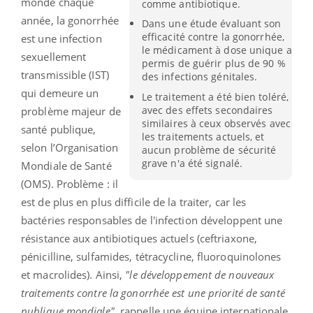
monde chaque
comme antibiotique.
année, la gonorrhée
Dans une étude évaluant son
efficacité contre la gonorrhée,
est une infection
le médicament à dose unique a
sexuellement
permis de guérir plus de 90 %
transmissible (IST)
des infections génitales.
qui demeure un
Le traitement a été bien toléré,
avec des effets secondaires
problème majeur de
similaires à ceux observés avec
santé publique,
les traitements actuels, et
selon l’Organisation
aucun problème de sécurité
grave n'a été signalé.
Mondiale de Santé
(OMS). Problème : il
est de plus en plus difficile de la traiter, car les
bactéries responsables de l'infection développent une
résistance aux antibiotiques actuels (ceftriaxone,
pénicilline, sulfamides, tétracycline, fluoroquinolones
et macrolides). Ainsi,
"le développement de nouveaux
traitements contre la gonorrhée est une priorité de santé
publique mondiale",
rappelle une équipe internationale