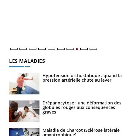
Ecz
You
(3/3
Dans
vous
quot
LES MALADIES
Hypotension orthostatique : quand la
pression artérielle chute au lever
Drépanocytose : une déformation des
globules rouges aux conséquences
graves
Maladie de Charcot (Sclérose latérale
amyotrophique)