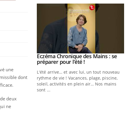
ale : et si on
Eczéma Chronique des Mains : se
Youtube
ube
Youtube
préparer pour l’été !
uvé une
e diabète de type 2
L'été arrive… et avec lui, un tout nouveau
smissible dont
çues chez les
rythme de vie ! Vacances, plage, piscine,
ez les soignants.
soleil, activités en plein air… Nos mains
ficace.
sont ...
Di
You
 de deux
Le 
qui ne
nom
dia
défi