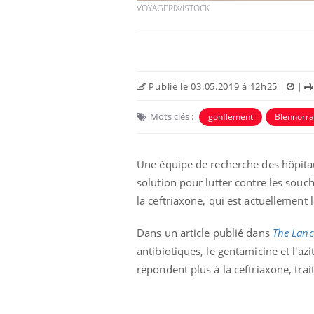
VOYAGERIX/ISTOCK
Publié le 03.05.2019 à 12h25
|
|
Mots clés :
gonflement
Blennorra
Eczéma Chronique des Mains :
Car
Youtube
You
Youtube
expliquer ma maladie
pré
Une équipe de recherche des hôpitau
Il y a des sujets qui sont faciles à aborder...
Fati
solution pour lutter contre les souc
d'autres non ! D'un côté, poser des
mêm
questions sur la maladie d'un proche c'est
care
la ceftriaxone, qui est actuellement 
montrer ...
...
Dans un article publié dans
The Lanc
antibiotiques, le gentamicine et l'az
répondent plus à la ceftriaxone, tr