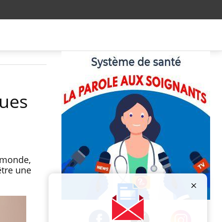
ques
e monde,
être une
Publicité