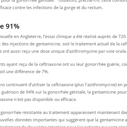
 pour la gonorrhée génitale." Toutefois, précise-t-il, cette combi
ficace contre les infections de la gorge et du rectum.
de 91%
xuelle en Angleterre, l’essai clinique a été réalisé auprès de 720
 des injections de gentamicine, soit le traitement actuel de la ce
s ont aussi reçu une dose unique d'azithromycine par voie orale.
nts ayant reçu de la ceftriaxone ont vu leur gonorrhée guérie, c
oit une différence de 7%.
ns continuent d’utiliser la ceftriaxone (plus l'azithromycine) en 
e guérison de 94% sur la gonorrhée génitale, la gentamicine pourra
iaxone n'est pas disponible ou efficace.
 de gonorrhée résistante au traitement apparaissent maintenant d
nouvelles données importantes qui suggèrent que la gentamicine 