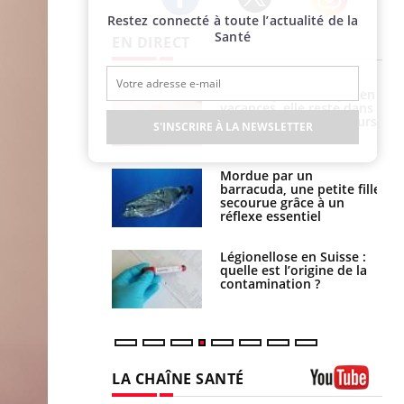
Restez connecté à toute l’actualité de la
Twitter
Facebook
Instagram
Santé
EN DIRECT
i manger moins
Mordue par une tique en
éines pourrait
vacances, elle reste dans
ent être bénéfique
le coma pendant 42 jours
S'INSCRIRE À LA NEWSLETTER
e et chaleur : ce
Mordue par un
la science
barracuda, une petite fille
secourue grâce à un
réflexe essentiel
phone nuit-il à
Légionellose en Suisse :
tissage de la
quelle est l’origine de la
?
contamination ?
LA CHAÎNE SANTÉ
Youtube