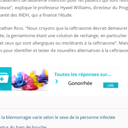
traitement de deuxième intention pour les patients qui sont résis
ctieuse", explique le professeur Hywel Williams, directeur du P
santé des INDH, qui a financé l'étude.
onathan Ross. "Nous croyons que la ceftriaxone devrait demeurer 
e, la gentamicine étant une solution de rechange, en particulier
 et ceux qui sont allergiques ou intolérants à la ceftriaxone". Mais,
 pour identifier et tester de nouvelles alternatives à la ceftriax
 la blennorragie varie selon le sexe de la personne infectée
ertus du bain de bouche