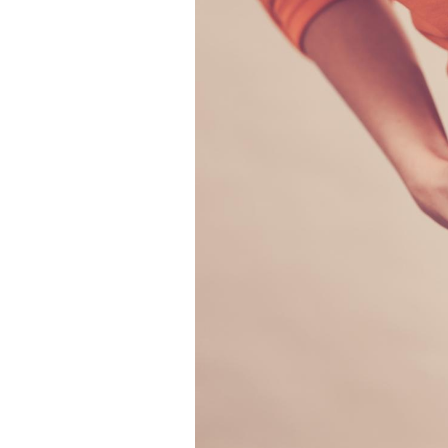
Cytomégalovirus : ce qui
change dans la prise en
charge des femmes
enceintes
La sieste empêche-t-elle
de dormir la nuit ?
VIH : la fin du comprimé
tous les jours se profile-t-
elle enfin ?