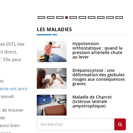
LES MALADIES
Hypotension
 (IST), liée
orthostatique : quand la
t direct,
pression artérielle chute
au lever
". Elle peut
Drépanocytose : une
déformation des globules
rouges aux conséquences
es
graves
ante ont ainsi
 sexuel.
Maladie de Charcot
(Sclérose latérale
amyotrophique)
t de trouver
 de
aussi bien