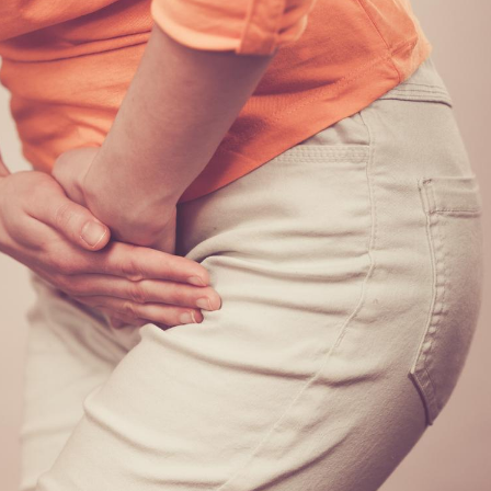
Pourquoi votre ventre
Pourquo
gâche-t-il les premiers
de prot
jours de vos vacances ?
finalem
Fortes chaleurs :
Grossess
pourquoi le risque de
que dit 
noyade grimpe-t-il ?
Le Viagra pourrait-il
Le smart
freiner la propagation du
l'appren
cancer ?
lecture 