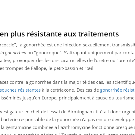
 en plus résistante aux traitements
occie", la gonorrhée est une infection sexuellement transmissible
ria gonorrhea
ou "gonocoque". S’attrapant uniquement par contac
raitée, provoquer des lésions cicatricielles de l’urètre ou "urétrite
les trompes de Fallope, le petit-bassin et l’œil.
caces contre la gonorrhée dans la majorité des cas, les scientifiqu
 souches résistantes
à la ceftriaxone. Des cas de
gonorrhée résist
disséminés jusqu’en Europe, principalement à cause du tourisme
vestigateur en chef de l'essai de Birmingham, il était donc urgen
a bactérie responsable de la gonorrhée n’a pas encore développé
ue la gentamicine combinée à l'azithromycine fonctionne presque 