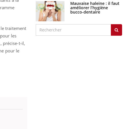
tants à la
Mauvaise haleine : il faut
rogramme
améliorer l’hygiène
bucco-dentaire
le traitement
 pour les
 précise-t-il,
one pour le