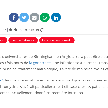
|
|
|
Commenter
gie
antibiorésistance
infection nosocomiale
ence en fer : comprendre pour
Insuline & Charge ment
tube
Youtube
Youtube
Yout
venir
osait en parler??
x universitaires de Birmingham, en Angleterre, a peut-être tro
gue, irritabilité, brouillard mental ou
En 2026, l'insuline dans l
hes résistantes de
la gonorrhée
, une infection sexuellement tran
e alopécie… Les symptômes de la
reste entourée d'idées re
nce en fer sont multiples ce qui la rend
patients comme parfois ch
le principal traitement antibiotique, s’avère de moins en moins ef
et
, les chercheurs affirment avoir découvert que la combinaison
ithromycine, s’avérait particulièrement efficace chez les patients 
aitement actuellement donné en première intention.