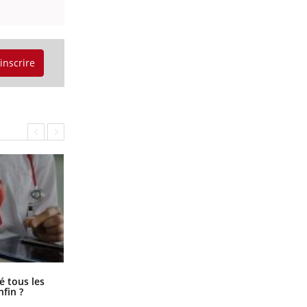
'inscrire
Pourquoi votre ventre gâche-t-il les
é tous les
premiers jours de vos vacances ?
nfin ?