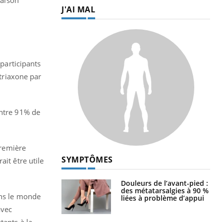
naison
J'AI MAL
 participants
ftriaxone par
ontre 91% de
première
SYMPTÔMES
it être utile
Douleurs de l’avant-pied :
des métatarsalgies à 90 %
ans le monde
liées à problème d’appui
avec