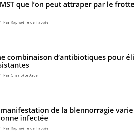
 MST que l’on peut attraper par le frot
Par Raphaëlle de Tappie
e combinaison d’antibiotiques pour él
sistantes
Par Charlotte Arce
Fortes chaleurs : pourquoi
Grossess
le risque de noyade
que dit 
grimpe-t-il ?
 manifestation de la blennorragie varie
Le Viagra pourrait-il freiner
Le smart
la propagation du cancer ?
l'appren
sonne infectée
lecture 
Par Raphaëlle de Tappie