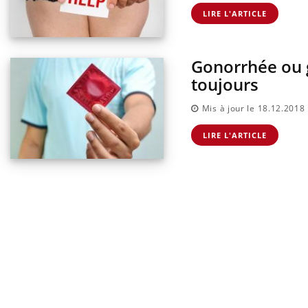
LIRE L'ARTICLE
Gonorrhée ou g
toujours
Mis à jour le 18.12.2018
LIRE L'ARTICLE
Eczé
Yout
expl
Il y 
d'aut