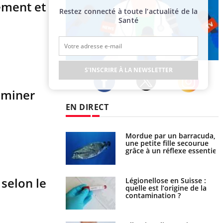
tement et
Restez connecté à toute l’actualité de la
Santé
Publicité
S'INSCRIRE À LA NEWSLETTER
iminer
Twitter
Facebook
Instagram
EN DIRECT
e et chaleur : ce
Mordue par un barracuda,
la science
une petite fille secourue
grâce à un réflexe essentiel
 selon le
phone nuit-il à
Légionellose en Suisse :
tissage de la
quelle est l’origine de la
?
contamination ?