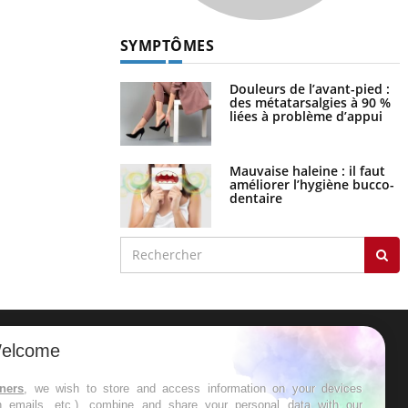
SYMPTÔMES
Douleurs de l’avant-pied :
des métatarsalgies à 90 %
liées à problème d’appui
Mauvaise haleine : il faut
améliorer l’hygiène bucco-
dentaire
elcome
ER
tners
, we wish to store and access information on your devices
in emails, etc.), combine and share your personal data with our
s les semaines les meilleures