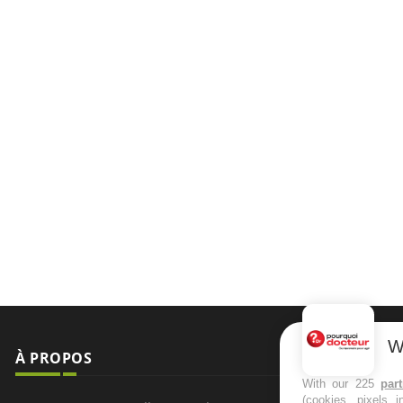
W
À PROPOS
NEWSLETT
With our 225
par
(cookies, pixels 
Recevez toute