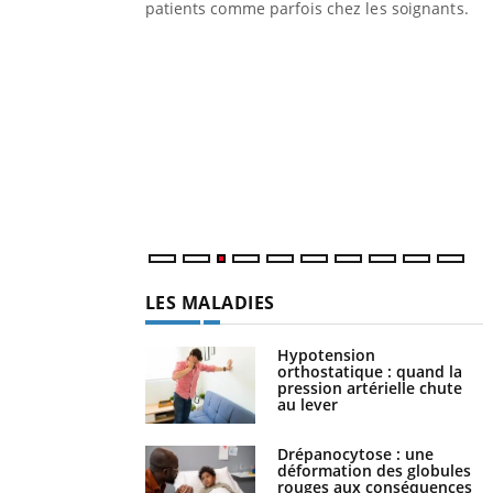
les ce qui la rend
patients comme parfois chez les soignants.
Y
p
L
r
s
..
LES MALADIES
Hypotension
orthostatique : quand la
pression artérielle chute
au lever
Drépanocytose : une
déformation des globules
rouges aux conséquences