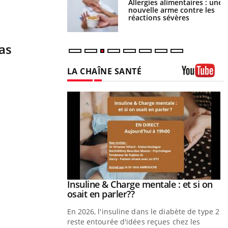
par une tique en
Allergies alimentaires : une
, elle reste dans le
nouvelle arme contre les
ndant 42 jours
réactions sévères
as
LA CHAÎNE SANTÉ
Youtube
prendre pour
Insuline & Charge mentale : et si on
Youtube
Youtube
osait en parler??
illard mental ou
En 2026, l'insuline dans le diabète de type 2
tômes de la
reste entourée d'idées reçues chez les