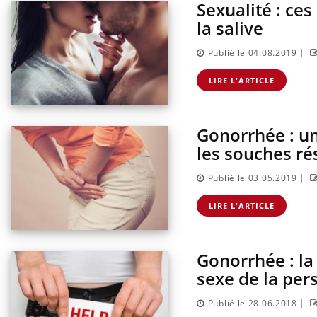
Sexualité : ces
la salive
|
Publié le 04.08.2019
LIRE L'ARTICLE
Gonorrhée : un
les souches ré
|
Publié le 03.05.2019
LIRE L'ARTICLE
Gonorrhée : la
sexe de la per
|
Publié le 28.06.2018