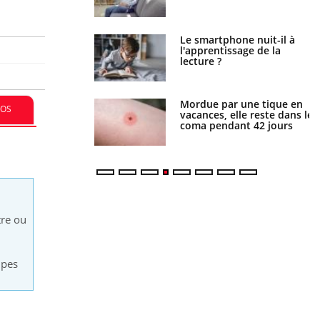
a pourrait-il freiner
Le smartphone nuit-il à
gation du cancer ?
l'apprentissage de la
lecture ?
i manger moins de
Mordue par une tique en
FOS
s pourrait
vacances, elle reste dans le
ent être bénéfique
coma pendant 42 jours
tre ou
mpes