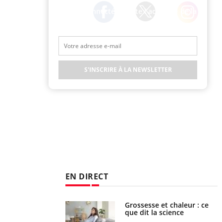
Restez connecté à toute l’actualité de la
Santé
Twitter
Facebook
Instagram
S'INSCRIRE À LA NEWSLETTER
EN DIRECT
haleurs : pourquoi
Grossesse et chaleur : ce
ue de noyade
que dit la science
-il ?