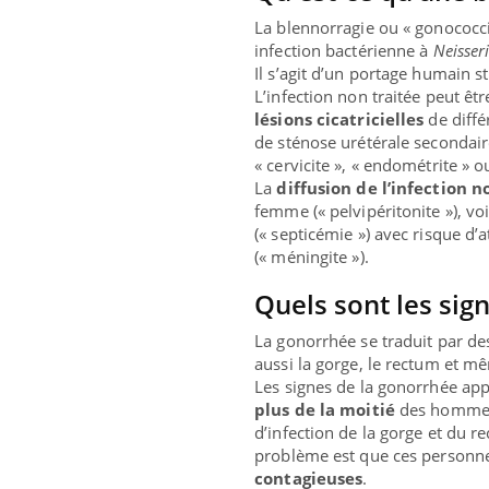
La blennorragie ou « gonococc
infection bactérienne à
Neisser
Il s’agit d’un portage humain st
L’infection non traitée peut êtr
lésions cicatricielles
de diffé
de sténose urétérale secondaire
« cervicite », « endométrite » o
Care
Yout
La
diffusion de l’infection n
prév
femme (« pelvipéritonite »), vo
(« septicémie ») avec risque d’at
Fatig
(« méningite »).
même
caren
Quels sont les sig
...
La gonorrhée se traduit par de
Eczéma Chronique des Mains :
Youtube
aussi la gorge, le rectum et m
Youtube
expliquer ma maladie
Les signes de la gonorrhée ap
plus de la moitié
des hommes
Il y a des sujets qui sont faciles à aborder...
d’infection de la gorge et du 
d'autres non ! D'un côté, poser des questions
problème est que ces personnes
sur la maladie d'un proche c'est montrer ...
contagieuses
.