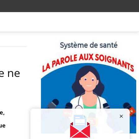
e ne
e,
ue
Publicité