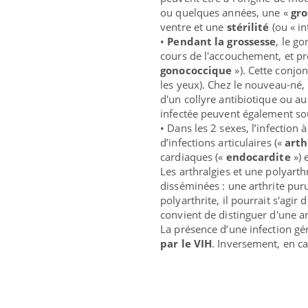
ou quelques années, une «
gro
ventre et une
stérilité
(ou « inf
•
Pendant la grossesse
, le g
cours de l'accouchement, et p
gonococcique
»). Cette conjon
les yeux). Chez le nouveau-né, 
d'un collyre antibiotique ou au
infectée peuvent également sou
• Dans les 2 sexes, l’infectio
d’infections articulaires («
arth
cardiaques («
endocardite
»)
Les arthralgies et une polyart
disséminées : une arthrite pur
polyarthrite, il pourrait s'agir 
convient de distinguer d'une ar
La présence d’une infection g
par le VIH
. Inversement, en ca