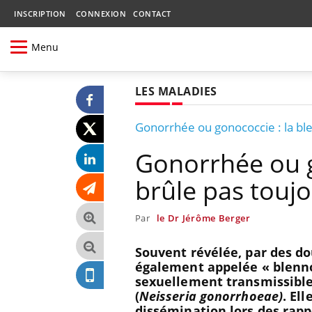
INSCRIPTION
CONNEXION
CONTACT
Menu
LES MALADIES
Gonorrhée ou gonococcie : la ble
Gonorrhée ou g
brûle pas touj
Par
le Dr Jérôme Berger
Souvent révélée, par des do
également appelée « blennor
sexuellement transmissible 
(
Neisseria gonorrhoeae)
. El
dissémination lors des rapp