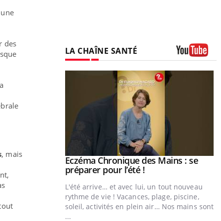
à une
r des
LA CHAÎNE SANTÉ
isque
Youtube
a
ébrale
s
, mais
ale : et si on
Eczéma Chronique des Mains : se
Youtube
ube
Youtube
préparer pour l’été !
nt,
as
e diabète de type 2
L'été arrive… et avec lui, un tout nouveau
çues chez les
rythme de vie ! Vacances, plage, piscine,
tout
ez les soignants.
soleil, activités en plein air… Nos mains sont
...