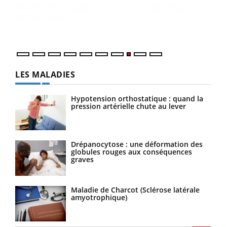
Dans
vous
quot
LES MALADIES
Hypotension orthostatique : quand la
pression artérielle chute au lever
Drépanocytose : une déformation des
globules rouges aux conséquences
graves
Maladie de Charcot (Sclérose latérale
amyotrophique)