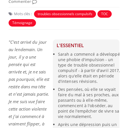
Commenter
Mots clés :
troubles obsessionnels compulsifs
TOC
Témoignage
"C’est arrivé du jour
L'ESSENTIEL
au lendemain. Un
Sarah a commencé a développé
jour, il y a une
une phobie d'impulsion - un
pensée qui est
type de trouble obsessionnel
compulsif - à partir d'avril 2017,
arrivée et, je ne sais
alors qu'elle était en période
pas pourquoi, elle est
d'intenses révisions.
restée dans ma tête
Des pensées, où elle se voyait
et n’est jamais partie.
faire du mal à ses proches, aux
passants ou à elle-même,
Je me suis vue faire
commencent à l'obséder, au
cette action violente
point de l'empêcher de vivre sa
et j’ai commencé à
vie normalement.
vraiment flipper, à
Après une dépression puis un