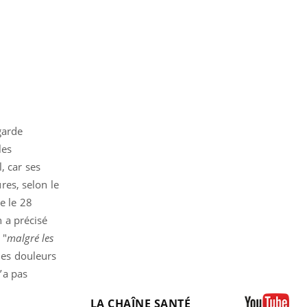
garde
les
, car ses
res, selon le
e le 28
 a précisé
 "
malgré les
 des douleurs
n’a pas
LA CHAÎNE SANTÉ