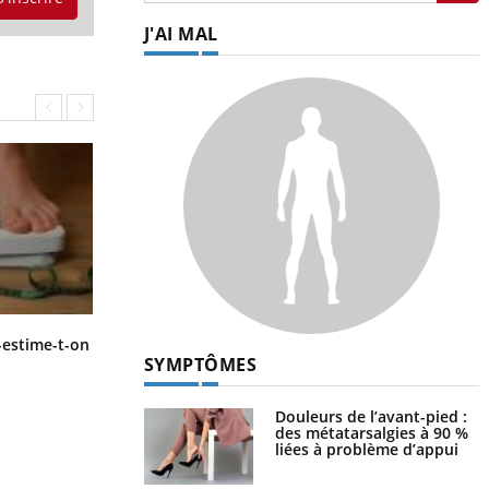
J'AI MAL
Régimes cétogènes : un risque de
-estime-t-on
cancer de l’intestin grêle
SYMPTÔMES
Douleurs de l’avant-pied :
des métatarsalgies à 90 %
liées à problème d’appui