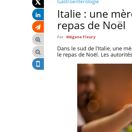
Gastroentérologie
Italie : une mè
repas de Noël
Par
Mégane Fleury
Dans le sud de l’Italie, une mè
le repas de Noël. Les autorité
pêche-t-elle de
Fortes chaleurs : pourquoi
it ?
le risque de noyade
grimpe-t-il ?