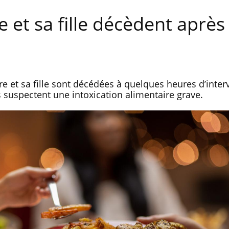
re et sa fille décèdent après
re et sa fille sont décédées à quelques heures d’inter
s suspectent une intoxication alimentaire grave.
Grossesse et chaleur : ce
Mordue 
que dit la science
une peti
grâce à 