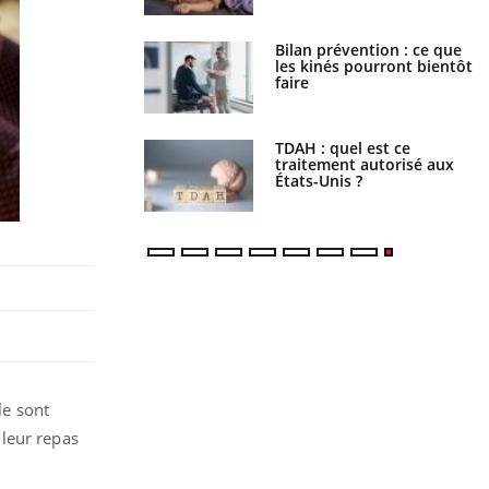
lose en Suisse :
Bilan prévention : ce que
t l’origine de la
les kinés pourront bientôt
nation ?
faire
s alimentaires : une
TDAH : quel est ce
e arme contre les
traitement autorisé aux
s sévères
États-Unis ?
le sont
 leur repas