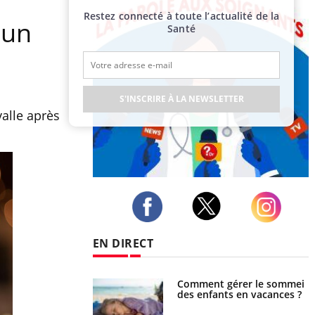
Restez connecté à toute l’actualité de la
 un
Santé
S'INSCRIRE À LA NEWSLETTER
valle après
Publicité
Twitter
Facebook
Instagram
EN DIRECT
par un barracuda,
Comment gérer le sommeil
te fille secourue
des enfants en vacances ?
un réflexe essentiel