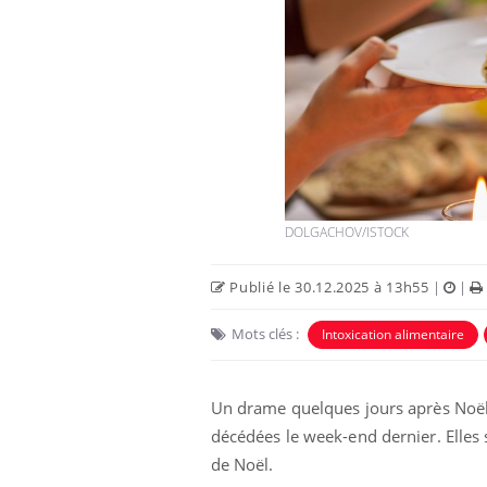
 du comprimé
Le Viagra pourrait-il freiner
s se profile-t-
la propagation du cancer ?
tre ventre
Pourquoi manger moins de
es premiers
protéines pourrait
 vacances ?
finalement être bénéfique
DOLGACHOV/ISTOCK
Publié le 30.12.2025 à 13h55
|
|
Mots clés :
Intoxication alimentaire
Un drame quelques jours après Noël. À 
décédées le week-end dernier. Elles 
de Noël.