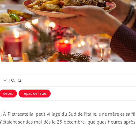
Le smartphone nuit-il à
Légionel
l'apprentissage de la
quelle es
lecture ?
contami
Mordue par une tique en
Allergie
vacances, elle reste dans le
nouvell
coma pendant 42 jours
réaction
|
|
décès
repas de fêtes
Pietracatella, petit village du Sud de l’Italie, une mère et sa fil
s’étaient senties mal dès le 25 décembre, quelques heures après