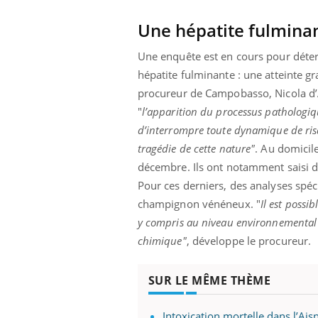
Une hépatite fulminan
Une enquête est en cours pour déte
hépatite fulminante : une atteinte g
procureur de Campobasso, Nicola d’An
"
l’apparition du processus pathologiqu
d’interrompre toute dynamique de ris
tragédie de cette nature"
. Au domicil
Youtube
ins : se
Diabète & Ramadan 2026
Un «
Youtube
Yout
ube
faci
décembre. Ils ont notamment saisi d
Le Ramadan approche, et, pour de
prév
Pour ces derniers, des analyses spéc
tout nouveau
nombreuses personnes atteintes de diabète,
champignon vénéneux. "
Il est possi
Un ét
e, piscine,
c'est une période de questions, de défis,
innov
 Nos mains sont
mais ...
y compris au niveau environnemental ; 
l'uti
chimique"
, développe le procureur.
perme
SUR LE MÊME THÈME
Intoxication mortelle dans l’Ai