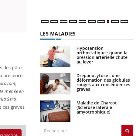
é
LES MALADIES
Hypotension
orthostatique : quand la
pression artérielle chute
au lever
ns des pâtes
la présence
Drépanocytose : une
déformation des globules
paravant,
rouges aux conséquences
graves
été menée en
lla Sera.
Maladie de Charcot
e ces graves
(Sclérose latérale
amyotrophique)
S'inscrire