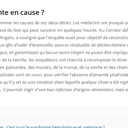
te en cause ?
rminer les causes de ces deux décès. Les médecins ont évoqué u
rave du foie qui peut survenir en quelques heures. Au
Corriere de
gelo, a souligné que l'enquête avait pour objectif de reconstit
e afin d’isoler d’éventuelles sources résiduelles de déclenchement 
que, en garantissant qu’aucun autre citoyen ne puisse être impliq
e de la famille, les enquêteurs ont cherché à recomposer le dîne
 jumeau numérique » pour
COUP DE FOOD sur le
ube
Youtube
liter l’accès à la médecine
es palourdes, des moules, de la morue, de la seiche et des cha
Youtube
Coup de food sur le diabèt
entive
ialisées sont en cours pour vérifier l’absence d’amanite phalloïd
nouveau rendez-vous culi
ble qu’il y ait eu une situation dans laquelle quelque chose a été ing
ablissement lié à un groupe mutualiste
les idées reçues ! Dans ce
e en matière de bilan de santé :
il pourrait s’agir d’une toxi-infection d’origine alimentaire, mais a
lisation d'un « jumeau numérique »
t ...
sne : c’est quoi le syndrome hémolytique et urémique ?