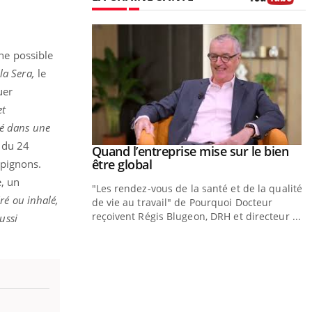
Youtube
ne possible
lla Sera,
le
uer
et
ué dans une
r du 24
Youtube
 diabète
Quand l’entreprise mise sur le bien
Youtube
Youtube
être global
mpignons.
e, c'est votre
e, un
"Les rendez-vous de la santé et de la qualité
naire qui bouscule
éré ou inhalé,
de vie au travail" de Pourquoi Docteur
t épisode, une ...
reçoivent Régis Blugeon, DRH et directeur ...
ussi
Y
q
D
d
c