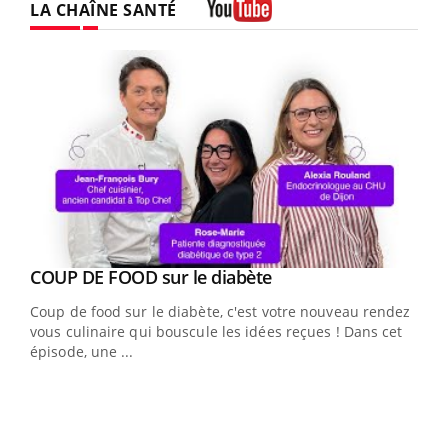
LA CHAÎNE SANTÉ
Youtube
Youtube
COUP DE FOOD sur le diabète
Youtube
Coup de food sur le diabète, c'est votre nouveau rendez-
vous culinaire qui bouscule les idées reçues ! Dans cet
épisode, une ...
Yout
Quand l’entreprise mise sur le bien être global
Ecz
Youtube
You