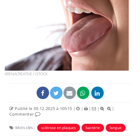
ARENACREATIVE / ISTOCK
Publié le 30.12.2025 à 10h15
|
|
|
|
|
Commenter
Mots clés :
sclérose en plaques
bactérie
langue