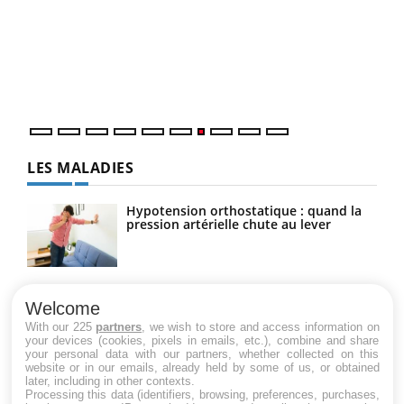
(3/3
"Les rendez-vous de la santé et de la qualité de vie au
Dans
travail" de Pourquoi Docteur reçoivent Régis Blugeon,
vous
DRH et directeur ...
quot
LES MALADIES
Hypotension orthostatique : quand la
pression artérielle chute au lever
Drépanocytose : une déformation des
globules rouges aux conséquences
Welcome
graves
With our 225
partners
, we wish to store and access information on
your devices (cookies, pixels in emails, etc.), combine and share
your personal data with our partners, whether collected on this
website or in our emails, already held by some of us, or obtained
Maladie de Charcot (Sclérose latérale
later, including in other contexts.
amyotrophique)
Processing this data (identifiers, browsing, preferences, purchases,