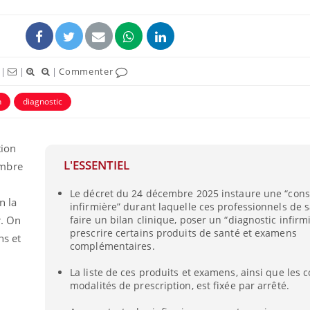
|
|
|
Commenter
n
diagnostic
tion
L'ESSENTIEL
mbre
Le décret du 24 décembre 2025 instaure une “cons
Bébés, jeunes enfants :
Hantavir
n la
infirmière” durant laquelle ces professionnels de 
quelle trousse à
détecté 
pharmacie pour les
en Fran
r. On
faire un bilan clinique, poser un “diagnostic infirmi
vacances ?
prescrire certains produits de santé et examens
ns et
complémentaires.
Syndrome métabolique :
Mortalit
quels sont les meilleurs
rapport 
La liste de ces produits et examens, ainsi que les c
exercices physiques ?
son tau
modalités de prescription, est fixée par arrêté.