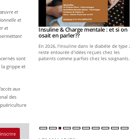
 œuvre et
ionnelle et
er et
prendre pour
Insuline & Charge mentale : et si on
Youtube
Youtube
osait en parler??
 permettant
illard mental ou
En 2026, l'insuline dans le diabète de type 2
ptômes de la
reste entourée d'idées reçues chez les
ncernés sont
ples ce qui la rend
patients comme parfois chez les soignants.
la grippe et
Ec
You
pré
L'é
’accès aux
ryt
ional des
sol
 puériculture
sont
'inscrire