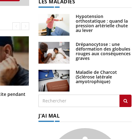
LES MALADIES
Hypotension
orthostatique : quand la
pression artérielle chute
au lever
Drépanocytose : une
déformation des globules
rouges aux conséquences
graves
Maladie de Charcot
(Sclérose latérale
amyotrophique)
Hantavirus : un cas détecté chez un
ite pendant
touriste en France
J'AI MAL