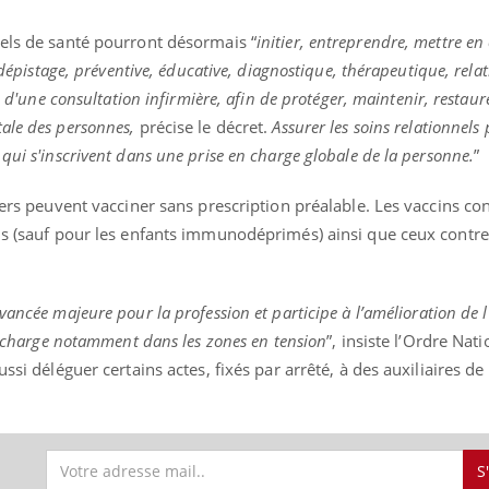
nels de santé pourront désormais “
initier, entreprendre, mettre en
 dépistage, préventive, éducative, diagnostique, thérapeutique, relat
e d'une consultation infirmière, afin de protéger, maintenir, restaur
éma Chronique des Mains :
Carence en fer : com
tube
Youtube
Youtube
Youtube
liquer ma maladie
prévenir
ale des personnes,
précise le décret.
Assurer les soins relationnels
qui s'inscrivent dans une prise en charge globale de la personne.
”
 a des sujets qui sont faciles à aborder...
Fatigue, irritabilité, brou
tres non ! D'un côté, poser des
même alopécie… Les sym
miers peuvent vacciner sans prescription préalable. Les vaccins co
tions sur la maladie d'un proche c'est
carence en fer sont multi
rer ...
...
ns (sauf pour les enfants immunodéprimés) ainsi que ceux contre 
ancée majeure pour la profession et participe à l’amélioration de l
en charge notamment dans les zones en tension
”, insiste l’Ordre Nat
ussi déléguer certains actes, fixés par arrêté, à des auxiliaires de
S