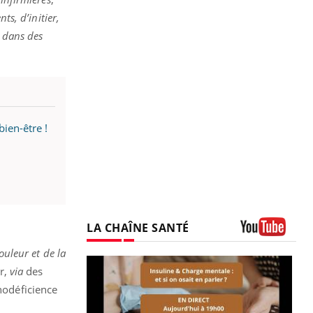
ts, d’initier,
, dans des
bien-être !
LA CHAÎNE SANTÉ
Youtube
ouleur et de la
er,
via
des
nodéficience