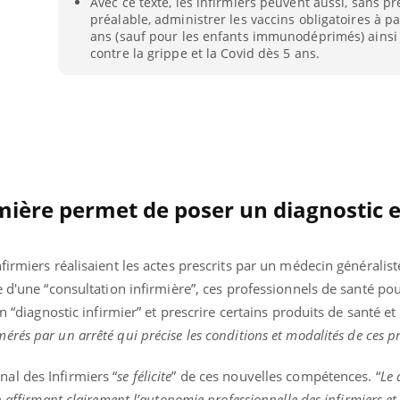
Avec ce texte, les infirmiers peuvent aussi, sans pr
Comment éviter une otite
Grossess
préalable, administrer les vaccins obligatoires à pa
pendant les vacances ?
naturel 
ans (sauf pour les enfants immunodéprimés) ainsi
des che
contre la grippe et la Covid dès 5 ans.
rmière permet de poser un diagnostic e
firmiers réalisaient les actes prescrits par un médecin généralis
e d'une “consultation infirmière”, ces professionnels de santé po
un “diagnostic infirmier” et prescrire certains produits de santé 
érés par un arrêté qui précise les conditions et modalités de ces p
onal des Infirmiers “
se félicite
” de ces nouvelles compétences. “
Le 
 affirmant clairement l’autonomie professionnelle des infirmiers et 