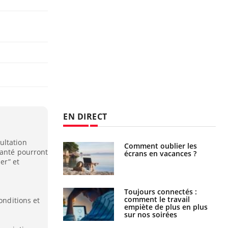
EN DIRECT
ultation
us : un cas
Comment oublier les
santé pourront
chez un touriste
écrans en vacances ?
ce
er” et
é infantile : un
Toujours connectés :
s’interroge sur
comment le travail
onditions et
x élevé en France
empiète de plus en plus
sur nos soirées