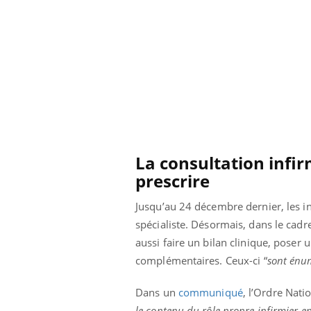
La consultation infi
prescrire
Jusqu’au 24 décembre dernier, les in
spécialiste. Désormais, dans le cadr
aussi faire un bilan clinique, poser 
complémentaires. Ceux-ci “
sont énum
Dans un
communiqué
, l’Ordre Nati
le contenu du rôle propre infirmier en