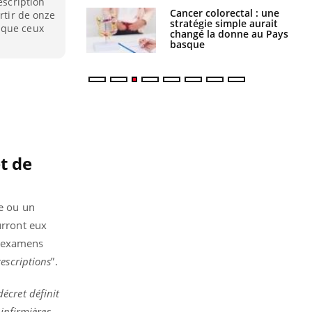
escription
e à risque : ce jus
Cancer colorectal : une
rtir de onze
attire l'attention
stratégie simple aurait
 que ceux
rcheurs
changé la donne au Pays
basque
t de
te ou un
urront eux
et examens
rescriptions
”.
décret définit
infirmières
,