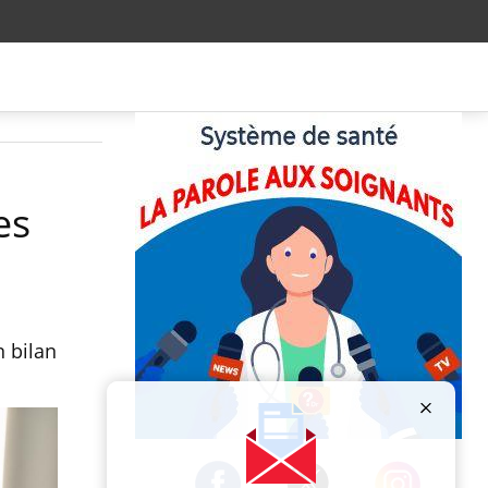
es
n bilan
Publicité