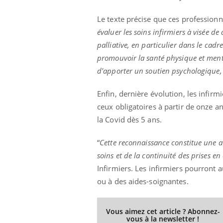
Le texte précise que ces profession
évaluer les soins infirmiers à visée de
palliative, en particulier dans le cadr
Ecz
You
exp
promouvoir la santé physique et ment
d'apporter un soutien psychologique, 
Il y
d'au
Enfin, dernière évolution, les infir
ques
mont
ceux obligatoires à partir de onze a
la Covid dès 5 ans.
“
Cette reconnaissance constitue une av
soins et de la continuité des prises 
Infirmiers. Les infirmiers pourront a
ou à des aides-soignantes.
Vous aimez cet article ? Abonnez-
vous à la newsletter !