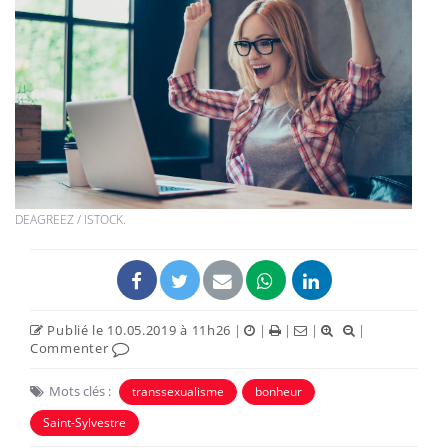
DEAGREEZ / ISTOCK.
Publié le 10.05.2019 à 11h26
|
|
|
|
|
Commenter
Mots clés :
transsexualisme
bonheur
Saint-Sylvestre