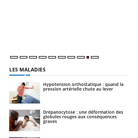
Ecz
You
(2/3
Une 
une 
une i
LES MALADIES
Hypotension orthostatique : quand la
pression artérielle chute au lever
Drépanocytose : une déformation des
globules rouges aux conséquences
graves