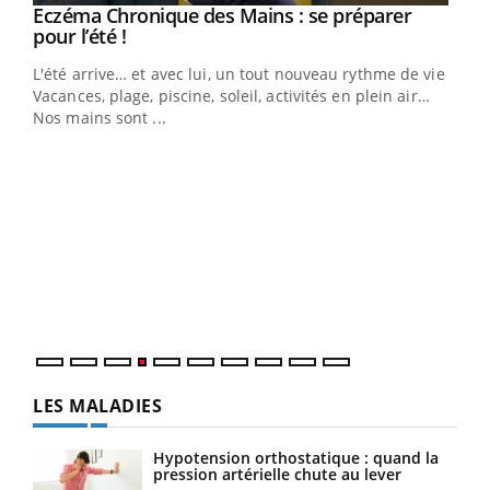
Eczéma Chronique des Mains : se préparer
Youtube
Youtube
pour l’été !
L'été arrive… et avec lui, un tout nouveau rythme de vie !
Vacances, plage, piscine, soleil, activités en plein air…
Nos mains sont ...
Dia
You
Le 
pers
ques
LES MALADIES
Hypotension orthostatique : quand la
pression artérielle chute au lever