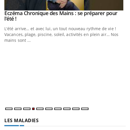
Eczéma Chronique des Mains : se préparer pour
Youtube
Youtube
l’été !
e
L'été arrive… et avec lui, un tout nouveau rythme de vie !
Vacances, plage, piscine, soleil, activités en plein air… Nos
mains sont ...
D
Yo
L
at
dé
LES MALADIES