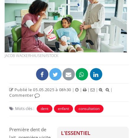
JACOB WACKERHAUSEN/ISTOCK
Publié le 05.05.2025 à 08h30
|
|
|
|
|
Commenter
Mots clés :
dent
enfant
consultation
Première dent de
L'ESSENTIEL
lait, première visite