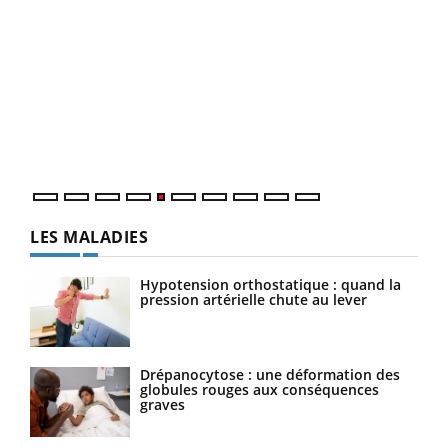
Un 
You
à l
Un é
mati
numé
LES MALADIES
Hypotension orthostatique : quand la
pression artérielle chute au lever
Drépanocytose : une déformation des
globules rouges aux conséquences
graves