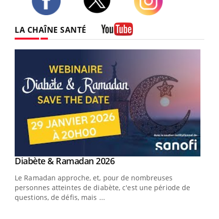
Twitter
Facebook
Instagram
LA CHAÎNE SANTÉ
Youtube
Youtube
Diabète & Ramadan 2026
Youtube
Le Ramadan approche, et, pour de nombreuses
vie !
personnes atteintes de diabète, c'est une période de
…
questions, de défis, mais ...