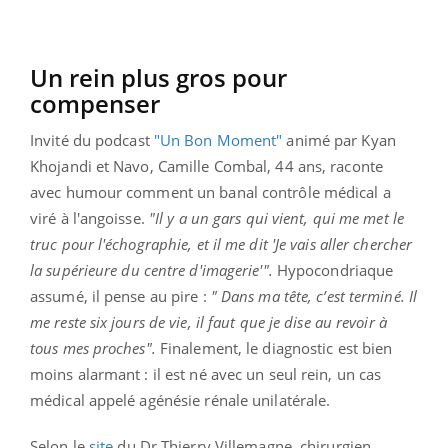
Un rein plus gros pour
compenser
Invité du podcast
"Un Bon Moment"
animé par Kyan
Khojandi et Navo, Camille Combal, 44 ans, raconte
avec humour comment un banal contrôle médical a
viré à l'angoisse.
"Il y a un gars qui vient, qui me met le
truc pour l'échographie, et il me dit 'Je vais aller chercher
la supérieure du centre d'imagerie'".
Hypocondriaque
assumé, il pense au pire :
" Dans ma tête, c’est terminé. Il
me reste six jours de vie, il faut que je dise au revoir à
tous mes proches".
Finalement, le diagnostic est bien
moins alarmant : il est né avec un seul rein, un cas
médical appelé agénésie rénale unilatérale.
Selon le
site
du Dr Thierry Villemagne, chirurgien