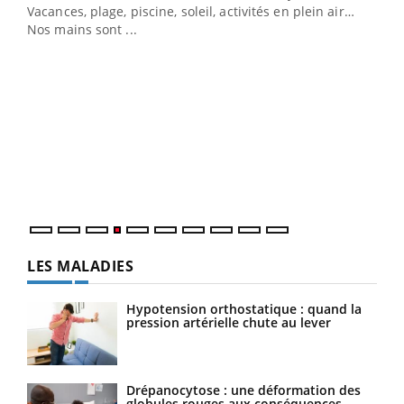
Vacances, plage, piscine, soleil, activités en plein air…
Nos mains sont ...
Dia
You
Le 
pers
ques
LES MALADIES
Hypotension orthostatique : quand la
pression artérielle chute au lever
Drépanocytose : une déformation des
globules rouges aux conséquences