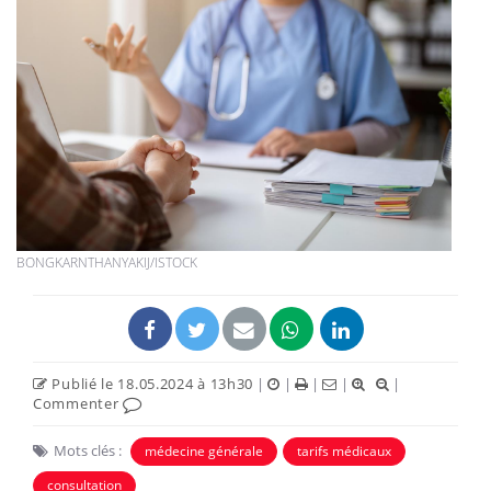
BONGKARNTHANYAKIJ/ISTOCK
Publié le 18.05.2024 à 13h30
|
|
|
|
|
Commenter
Mots clés :
médecine générale
tarifs médicaux
consultation