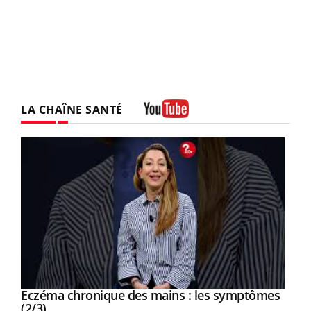
LA CHAÎNE SANTÉ
Youtube
Eczéma chronique des mains : les symptômes
Youtube
Youtube
(2/3)