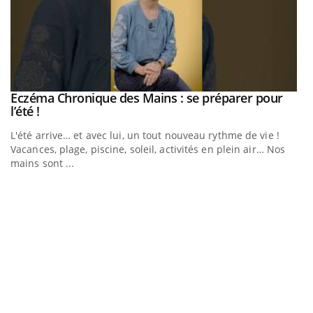
Eczéma Chronique des Mains : se préparer pour
Youtube
Youtube
l’été !
L'été arrive… et avec lui, un tout nouveau rythme de vie !
Vacances, plage, piscine, soleil, activités en plein air… Nos
mains sont ...
Youtube
Diabète & Ramadan 2026
U
Youtube
Yo
m
Le Ramadan approche, et, pour de nombreuses personnes
Un
atteintes de diabète, c'est une période de questions, de
ma
défis, mais ...
nu