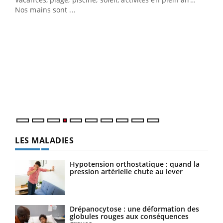
Nos mains sont ...
Dia
You
Le 
pers
ques
LES MALADIES
Hypotension orthostatique : quand la
pression artérielle chute au lever
Drépanocytose : une déformation des
globules rouges aux conséquences