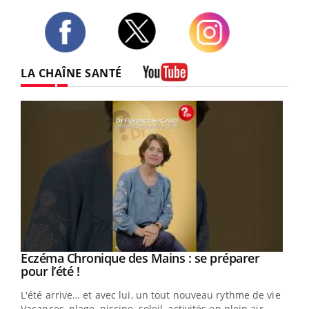
Twitter
Facebook
Instagram
LA CHAÎNE SANTÉ
Youtube
Eczéma Chronique des Mains : se préparer
Youtube
Youtube
pour l’été !
L'été arrive… et avec lui, un tout nouveau rythme de vie !
Vacances, plage, piscine, soleil, activités en plein air…