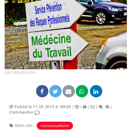
GILE MICHEL/SIPA
Publié le 11.05.2015 à 18h03
|
|
|
|
|
Commenter
Mots clés :
transsexualisme