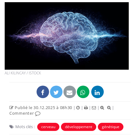
ALI KILINCAY / ISTOCK
Publié le 30.12.2025 à 08h30
|
|
|
|
|
Commenter
Mots clés :
cerveau
développement
génétique