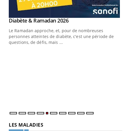
Youtube
Diabète & Ramadan 2026
Youtube
Le Ramadan approche, et, pour de nombreuses
vie !
personnes atteintes de diabète, c'est une période de
…
questions, de défis, mais ...
Un 
You
à l
Un é
mati
numé
LES MALADIES