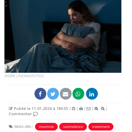
ANDRII LYSENKO/ISTOCK
Publié le 11.01.2026 à 18h55
|
|
|
|
|
Commenter
Mots clés :
insomnie
somnolence
traitement