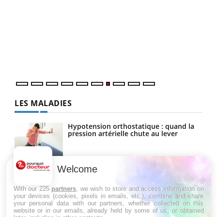
Yout
Quand l’entreprise mise sur le bien être global
Ecz
Youtube
You
(3/3
"Les rendez-vous de la santé et de la qualité de vie au
Dans
travail" de Pourquoi Docteur reçoivent Régis Blugeon,
vous
DRH et directeur ...
quot
LES MALADIES
Hypotension orthostatique : quand la
pression artérielle chute au lever
Welcome
Drépanocytose : une déformation des
globules rouges aux conséquences
graves
With our 225
partners
, we wish to store and access information on
your devices (cookies, pixels in emails, etc.), combine and share
your personal data with our partners, whether collected on this
website or in our emails, already held by some of us, or obtained
Maladie de Charcot (Sclérose latérale