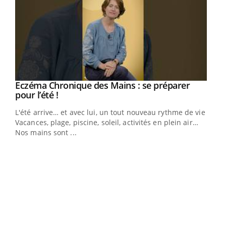
Eczéma Chronique des Mains : se préparer
Youtube
Youtube
pour l’été !
L'été arrive… et avec lui, un tout nouveau rythme de vie !
Vacances, plage, piscine, soleil, activités en plein air…
Nos mains sont ...
Dia
You
Le 
pers
ques