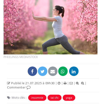
PHEELINGS MEDIA/ISTOCK
Publié le 21.07.2025 à 09h30
|
|
|
|
|
Commenter
Mots clés :
insomnie
taï chi
yoga