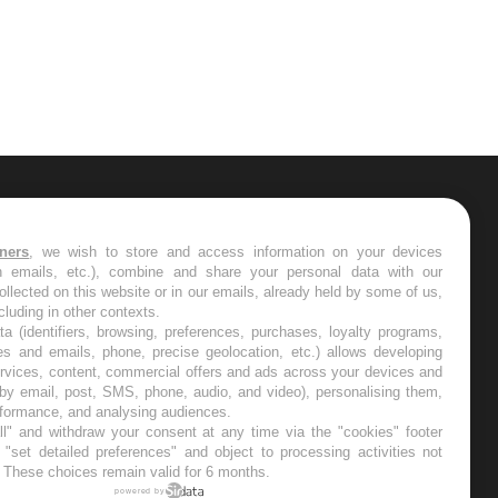
ER
tners
, we wish to store and access information on your devices
in emails, etc.), combine and share your personal data with our
s les semaines les meilleures
ollected on this website or in our emails, already held by some of us,
ncluding in other contexts.
ta (identifiers, browsing, preferences, purchases, loyalty programs,
es and emails, phone, precise geolocation, etc.) allows developing
ervices, content, commercial offers and ads across your devices and
 by email, post, SMS, phone, audio, and video), personalising them,
RE
rformance, and analysing audiences.
l" and withdraw your consent at any time via the "cookies" footer
"set detailed preferences" and object to processing activities not
. These choices remain valid for 6 months.
powered by