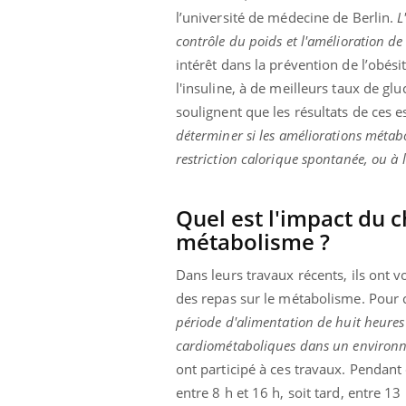
l’université de médecine de Berlin.
L'
contrôle du poids et l'amélioration de
intérêt dans la prévention de l’obésit
l'insuline, à de meilleurs taux de gl
soulignent que les résultats de ces es
déterminer si les améliorations métabo
restriction calorique spontanée, ou à
Quel est l'impact du 
métabolisme ?
Dans leurs travaux récents, ils ont 
des repas sur le métabolisme. Pour ce
Eczé
Yout
période d'alimentation de huit heures 
expl
cardiométaboliques dans un environne
Il y 
ont participé à ces travaux. Pendant
d'aut
entre 8 h et 16 h, soit tard, entre 1
sur l