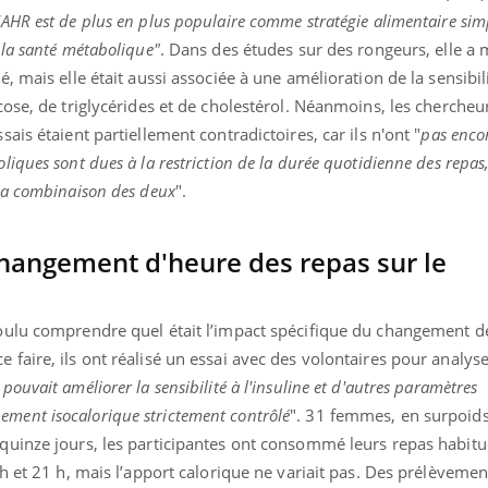
AHR est de plus en plus populaire comme stratégie alimentaire sim
 la santé métabolique"
. Dans des études sur des rongeurs, elle a
é, mais elle était aussi associée à une amélioration de la sensibil
ucose, de triglycérides et de cholestérol. Néanmoins, les cherche
sais étaient partiellement contradictoires, car ils n'ont "
pas enco
liques sont dues à la restriction de la durée quotidienne des repas
 la combinaison des deux
".
changement d'heure des repas sur le
voulu comprendre quel était l’impact spécifique du changement d
 faire, ils ont réalisé un essai avec des volontaires pour analyse
ma Chronique des Mains :
Carence en fer : com
ube
Youtube
pouvait améliorer la sensibilité à l'insuline et d'autres paramètres
Youtube
Youtube
iquer ma maladie
prévenir
ment isocalorique strictement contrôlé
". 31 femmes, en surpoid
a des sujets qui sont faciles à aborder...
Fatigue, irritabilité, brou
 quinze jours, les participantes ont consommé leurs repas habituel
res non ! D'un côté, poser des questions
même alopécie… Les symp
3 h et 21 h, mais l’apport calorique ne variait pas. Des prélèveme
a maladie d'un proche c'est montrer ...
carence en fer sont multip