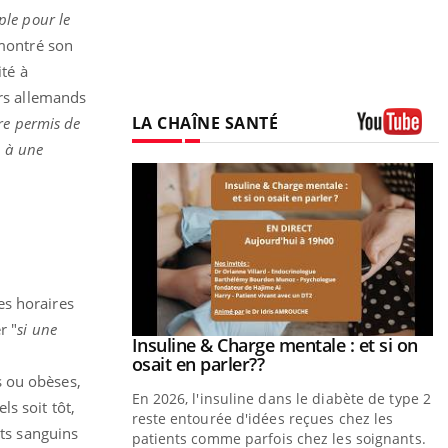
ple pour le
 montré son
ité à
urs allemands
LA CHAÎNE SANTÉ
re permis de
, à une
Youtube
es horaires
r "
si une
prendre pour
Insuline & Charge mentale : et si on
Youtube
Youtube
osait en parler??
s ou obèses,
illard mental ou
En 2026, l'insuline dans le diabète de type 2
s soit tôt,
tômes de la
reste entourée d'idées reçues chez les
nts sanguins
les ce qui la rend
patients comme parfois chez les soignants.