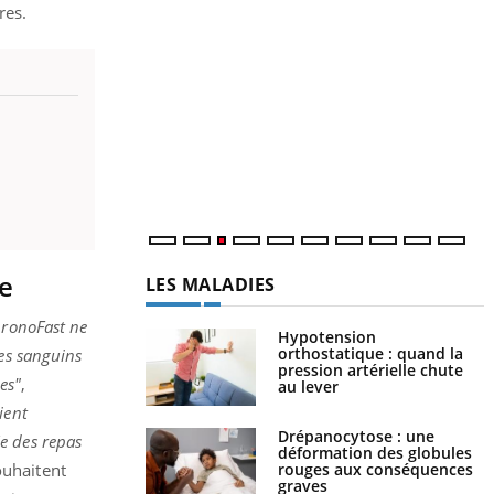
res.
Y
p
L
r
s
..
ue
LES MALADIES
hronoFast ne
Hypotension
orthostatique : quand la
des sanguins
pression artérielle chute
es"
,
au lever
ient
Drépanocytose : une
e des repas
déformation des globules
ouhaitent
rouges aux conséquences
graves