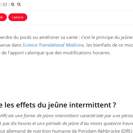
modifient votre cerveau !
quels so
|
|
exercice
té
calorie
Mon enfant est-il trop
Comment
sensible ou simplement
pendant
très empathique ?
erdre du poids ou améliorer sa santé : c’est le principe du jeûne
 parue dans
Science Translational Medicine
,
les bienfaits de ce mo
Bébés, jeunes enfants :
Hantavir
de l’apport calorique que des modifications horaires.
quelle trousse à pharmacie
chez un 
pour les vacances ?
es effets du jeûne intermittent ?
(AHR) est une forme de jeûne intermittent caractérisée par une pério
t pas dix heures et une période de jeûne d'au moins quatorze heur
titut allemand de nutrition humaine de Potsdam-Rehbrücke (DIfE)