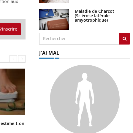
ntion aux
Maladie de Charcot
(Sclérose latérale
amyotrophique)
S'inscrire
J'AI MAL
Régimes cétogènes : un risque de
-estime-t-on
cancer de l’intestin grêle