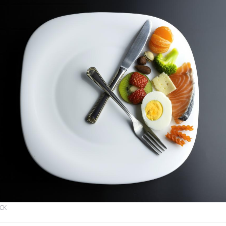
CK
Les troubles du sommeil
Syndrom