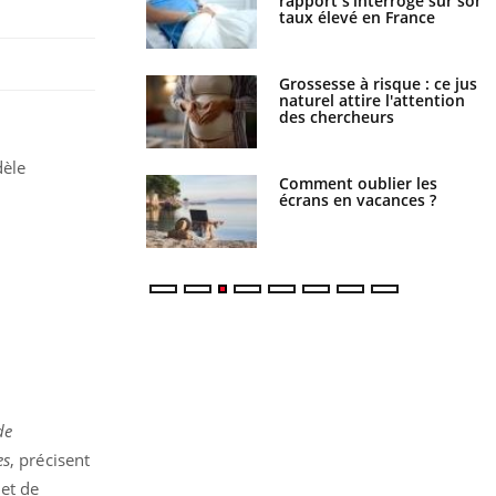
nt les meilleurs
rapport s’interroge sur son
s physiques ?
taux élevé en France
 éviter une otite
Grossesse à risque : ce jus
 les vacances ?
naturel attire l'attention
des chercheurs
dèle
us : un cas détecté
Comment oublier les
touriste en France
écrans en vacances ?
de
es
, précisent
 et de