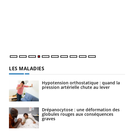
Un 
You
à l
Un é
mati
numé
LES MALADIES
Hypotension orthostatique : quand la
pression artérielle chute au lever
Drépanocytose : une déformation des
globules rouges aux conséquences
graves