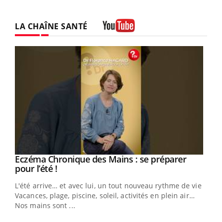
LA CHAÎNE SANTÉ
Youtube
Youtube
Eczéma Chronique des Mains : se préparer
Diabète & Ramadan 2026
Youtube
Youtube
Youtube
pour l’été !
Le Ramadan approche, et, pour de nombreuses
L'été arrive… et avec lui, un tout nouveau rythme de vie !
personnes atteintes de diabète, c'est une période de
Vacances, plage, piscine, soleil, activités en plein air…
questions, de défis, mais ...
Nos mains sont ...