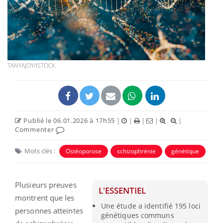
TANYAJOY/ISTOCK
Publié le 06.01.2026 à 17h55
|
|
|
|
|
Commenter
Mots clés :
Ostéoporose
schizophrénie
génétique
Plusieurs preuves
L'ESSENTIEL
montrent que les
Une étude a identifié 195 loci
personnes atteintes
génétiques communs