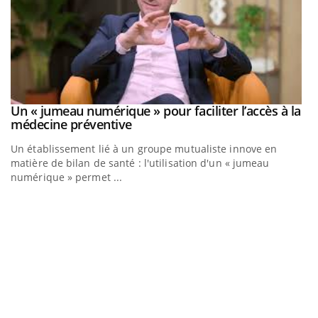
Un « jumeau numérique » pour faciliter l’accès à la
Youtube
Youtube
médecine préventive
Un établissement lié à un groupe mutualiste innove en
matière de bilan de santé : l'utilisation d'un « jumeau
numérique » permet ...
C
Yo
Co
cu
un