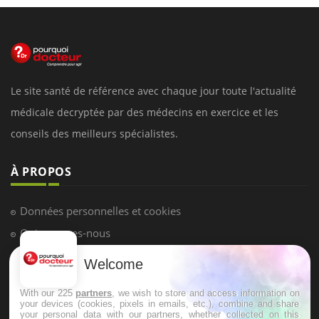
Le site santé de référence avec chaque jour toute l'actualité
médicale decryptée par des médecins en exercice et les
conseils des meilleurs spécialistes.
À PROPOS
Données personnelles et cookies
Qui sommes-nous
Conditions d'utilisation
Welcome
Plan du site
With our 225
partners
, we wish to store and access information on
Mentions Légales
your devices (cookies, pixels in emails, etc.), combine and share
your personal data with our partners, whether collected on this