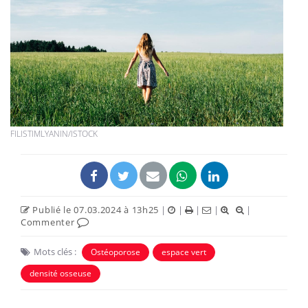
FILISTIMLYANIN/ISTOCK
Publié le 07.03.2024 à 13h25
|
|
|
|
|
Commenter
Mots clés :
Ostéoporose
espace vert
densité osseuse