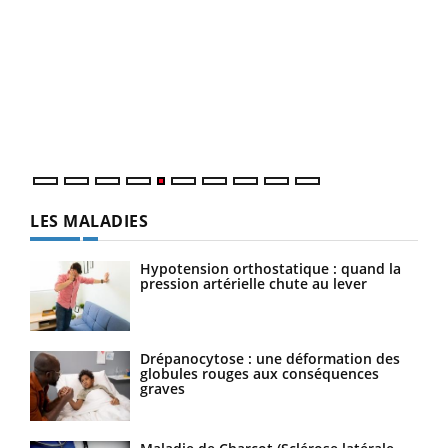
Un 
You
à l
Un é
mati
numé
LES MALADIES
Hypotension orthostatique : quand la
pression artérielle chute au lever
Drépanocytose : une déformation des
globules rouges aux conséquences
graves