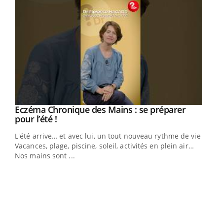
Eczéma Chronique des Mains : se préparer
Youtube
Youtube
pour l’été !
L'été arrive… et avec lui, un tout nouveau rythme de vie !
Vacances, plage, piscine, soleil, activités en plein air…
Nos mains sont ...
Dia
You
Le 
pers