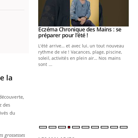
ale : et si on
Eczéma Chronique des Mains : se
Youtube
ube
Youtube
préparer pour l’été !
e diabète de type 2
L'été arrive… et avec lui, un tout nouveau
çues chez les
rythme de vie ! Vacances, plage, piscine,
ez les soignants.
soleil, activités en plein air… Nos mains
sont ...
Di
You
e la
Le 
nom
dia
 découverte,
défi
z des
rivés du
es grossesses