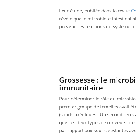
Syndrome métabolique :
quels sont les meilleurs
Leur étude, publiée dans la revue
Ce
exercices physiques ?
révèle que le microbiote intestinal a
prévenir les réactions du système i
Grossesse : le microbi
immunitaire
Pour déterminer le rôle du microbiot
premier groupe de femelles avait été
(souris axéniques). Un second recevai
que ces deux types de rongeurs prés
par rapport aux souris gestantes ave