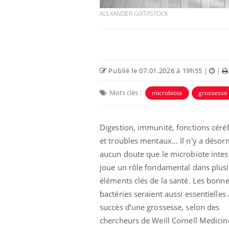
ALEXANDER GIXT/ISTOCK
Publié le 07.01.2026 à 19h55
|
|
Mots clés :
microbiote
grossesse
Digestion, immunité, fonctions céré
et troubles mentaux… Il n'y a désor
Mon enfant est-il trop
aucun doute que le microbiote intes
sensible ou simplement
très empathique ?
joue un rôle fondamental dans plus
éléments clés de la santé. Les bonn
Bébés, jeunes enfants :
bactéries seraient aussi essentielles
quelle trousse à
succès d’une grossesse, selon des
pharmacie pour les
vacances ?
chercheurs de Weill Cornell Medicin