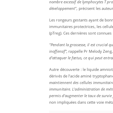
nombre excessif de lymphocytes T pro
développement"
, précisent les auteu
Les rongeurs gestants ayant de bonne
immunitaires protectrices, les cell
(pTreg). Ces dernières sont connues 
"Pendant la grossesse, il est crucial 
inoffensif”
, rappelle Pr Melody Zeng,
d'attaquer le fœtus, ce qui peut entr
Autre découverte : le liquide amnio
dérivés de l’acide aminé tryptophane
maintiennent des cellules immunitaires
immunitaire. L'administration de méta
permis d'augmenter le taux de survie
non impliquées dans cette voie métab
Car
You
pré