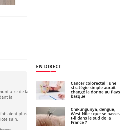
EN DIRECT
e à risque : ce jus
Cancer colorectal : une
attire l'attention
stratégie simple aurait
munitaire de la
rcheurs
changé la donne au Pays
basque
ant la
 oublier les
Chikungunya, dengue,
 faisaient plus
en vacances ?
West Nile : que se passe-
t-il dans le sud de la
iote sain.
France ?
nismes