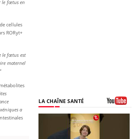
 le fœtus en
de cellules
eurs RORyt+
 le fœtus est
ire maternel
"
 métabolites
ites
LA CHAÎNE SANTÉ
rance
axéniques a
Youtube
intestinales