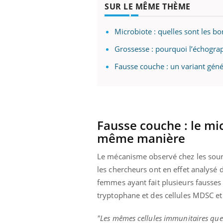
SUR LE MÊME THÈME
Fati
mêm
care
Microbiote : quelles sont les bo
...
Eczéma Chronique des Mains :
Youtube
Grossesse : pourquoi l’échograp
Youtube
expliquer ma maladie
Fausse couche : un variant génét
Il y a des sujets qui sont faciles à aborder...
d'autres non ! D'un côté, poser des
questions sur la maladie d'un proche c'est
montrer ...
Fausse couche : le mi
même manière
Le mécanisme observé chez les souri
les chercheurs ont en effet analysé
femmes ayant fait plusieurs fausses 
tryptophane et des cellules MDSC et
"Les mêmes cellules immunitaires que 