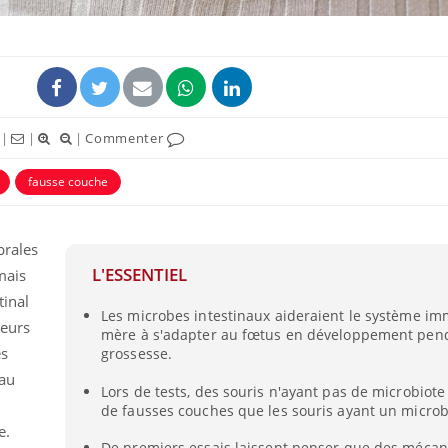
|
|
|
Commenter
fausse couche
brales
L'ESSENTIEL
mais
Comment éviter une otite
Grossess
tinal
pendant les vacances ?
naturel 
Les microbes intestinaux aideraient le système im
des che
ieurs
mère à s'adapter au fœtus en développement pend
es
grossesse.
Hantavirus : un cas
Comment
 au
détecté chez un touriste
Lors de tests, des souris n'ayant pas de microbiote
écrans 
en France
de fausses couches que les souris ayant un microb
e.
De premiers essais laissent penser que des méca