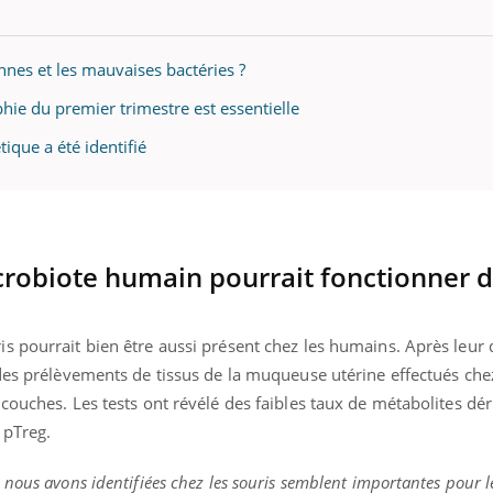
gue, irritabilité, brouillard mental ou
e alopécie… Les symptômes de la
nce en fer sont multiples ce qui la rend
nnes et les mauvaises bactéries ?
Insuline & Charge ment
Youtube
hie du premier trimestre est essentielle
Yout
osait en parler??
ique a été identifié
En 2026, l'insuline dans l
reste entourée d'idées re
patients comme parfois ch
crobiote humain pourrait fonctionner d
s pourrait bien être aussi présent chez les humains. Après leur
 des prélèvements de tissus de la muqueuse utérine effectués che
couches. Les tests ont révélé des faibles taux de métabolites dé
 pTreg.
nous avons identifiées chez les souris semblent importantes pour l