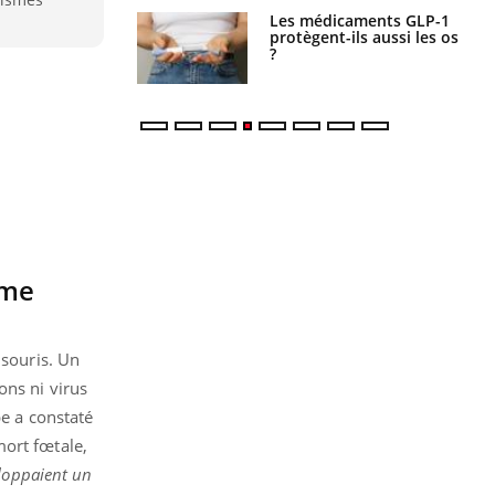
s connectés :
Les médicaments GLP-1
 le travail
protègent-ils aussi les os
 de plus en plus
?
soirées
ème
 souris. Un
ons ni virus
pe a constaté
mort fœtale,
eloppaient un