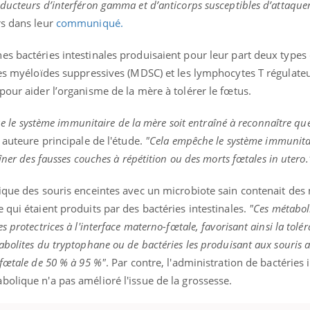
ducteurs d’interféron gamma et d’anticorps susceptibles d’attaquer
rs dans leur
communiqué.
s bactéries intestinales produisaient pour leur part deux types 
ules myéloïdes suppressives (MDSC) et les lymphocytes T régulat
pour aider l’organisme de la mère à tolérer le fœtus.
que le système immunitaire de la mère soit entraîné à reconnaître que
 auteure principale de l'étude.
"Cela empêche le système immunita
aîner des fausses couches à répétition ou des
morts fœtales in utero
.
tique des souris enceintes avec un microbiote sain contenait des
 qui étaient produits par des bactéries intestinales.
"Ces métabol
 protectrices à l'interface materno-fœtale, favorisant ainsi la tolé
bolites du tryptophane ou de bactéries les produisant aux souris 
 fœtale de 50 % à 95 %"
. Par contre, l'administration de bactéries 
olique n'a pas amélioré l'issue de la grossesse.
ence en fer : comprendre pour
tube
Youtube
venir