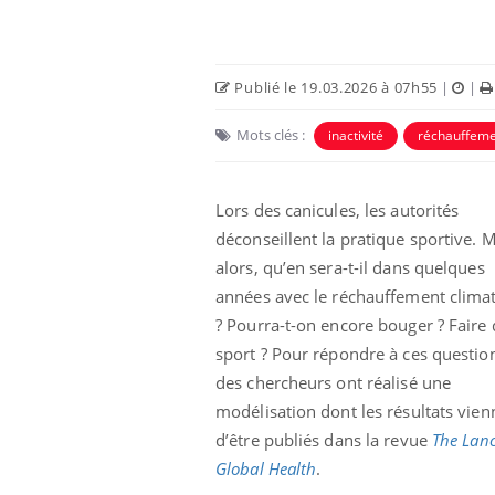
Publié le 19.03.2026 à 07h55
|
|
Mots clés :
inactivité
réchauffeme
Lors des canicules, les autorités
déconseillent la pratique sportive. 
alors, qu’en sera-t-il dans quelques
années avec le réchauffement clima
par un
Comment gérer le
? Pourra-t-on encore bouger ? Faire
, une petite fille
sommeil des enfants en
 grâce à un
vacances ?
sport ? Pour répondre à ces questio
ssentiel
des chercheurs ont réalisé une
modélisation dont les résultats vien
lose en Suisse :
Bilan prévention : ce que
t l’origine de la
les kinés pourront
d’être publiés dans la revue
The Lanc
ation ?
bientôt faire
Global Health
.