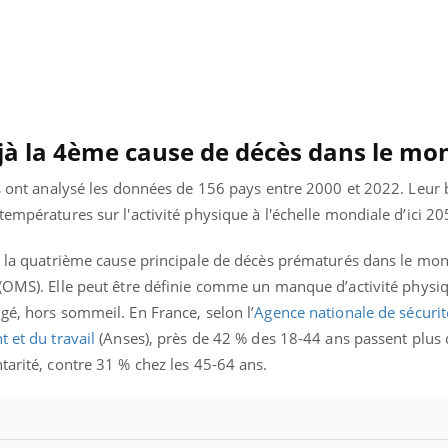
Insuffisance cardiaque :
Autisme
comment mieux la
cerveau 
prévenir
visages
éjà la 4ème cause de décès dans le mo
es ont analysé les données de 156 pays entre 2000 et 2022. Leur b
températures sur l'activité physique à l'échelle mondiale d’ici 2
jà la quatrième cause principale de décès prématurés dans le mo
(OMS). Elle peut être définie comme un manque d’activité physiq
gé, hors sommeil. En France, selon l’
Agence nationale de sécurité
 et du travail
(Anses), près de 42 % des 18-44 ans passent plus 
tarité, contre 31 % chez les 45-64 ans.