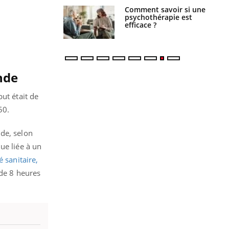
 : pourquoi le
Comment savoir si une
reconnaît-il les
psychothérapie est
 autrement ?
efficace ?
nde
ut était de
050.
nde, selon
ue liée à un
 sanitaire,
de 8 heures