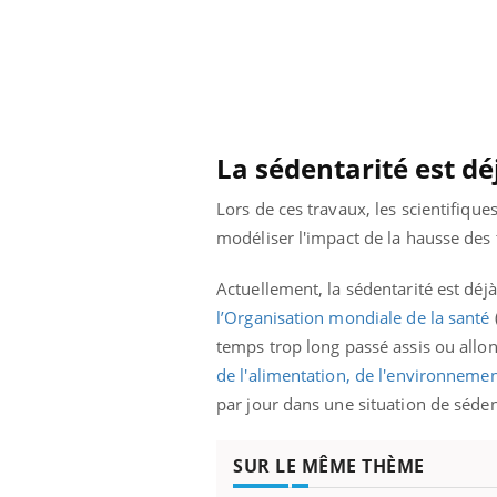
 alimentaires :
TDAH : quel est ce
elle arme contre
traitement autorisé aux
tions sévères
États-Unis ?
La sédentarité est d
Lors de ces travaux, les scientifiqu
modéliser l'impact de la hausse des 
Actuellement, la sédentarité est dé
l’Organisation mondiale de la santé
temps trop long passé assis ou allon
de l'alimentation, de l'environnement
par jour dans une situation de séden
SUR LE MÊME THÈME