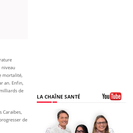
rature
u niveau
 mortalité,
r an. Enfin,
milliards de
LA CHAÎNE SANTÉ
Youtube
s Caraïbes,
 progresser de