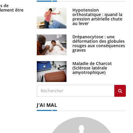
Grossesse et chaleur : ce que dit la
s de
science
Hypotension
alement être
orthostatique : quand la
pression artérielle chute
au lever
Drépanocytose : une
déformation des globules
rouges aux conséquences
graves
Maladie de Charcot
(Sclérose latérale
amyotrophique)
J'AI MAL