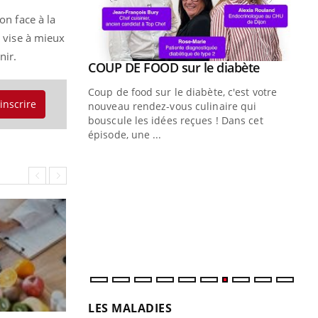
on face à la
l vise à mieux
nir.
Youtube
ue » pour
COUP DE FOOD sur le diabète
Youtube
médecine
Coup de food sur le diabète, c'est votre
'inscrire
nouveau rendez-vous culinaire qui
n groupe
bouscule les idées reçues ! Dans cet
ière de bilan de
épisode, une ...
« jumeau
Qu
You
êtr
"Le
qua
Doc
dir
LES MALADIES