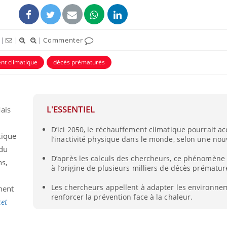
|
|
|
Commenter
nt climatique
décès prématurés
L'ESSENTIEL
Mais
D’ici 2050, le réchauffement climatique pourrait ac
tique
l’inactivité physique dans le monde, selon une nou
Cerveau : le mystère de la
Le déca
 du
"madeleine de Proust"
d'été : 
D’après les calculs des chercheurs, ce phénomène 
enfin expliqué
sommeil
ns,
à l’origine de plusieurs milliers de décès prématur
Les chercheurs appellent à adapter les environne
nent
Intolérance au gluten : les
Grossess
renforcer la prévention face à la chaleur.
nouvelles
pourraie
et
recommandations de la
poids d
HAS