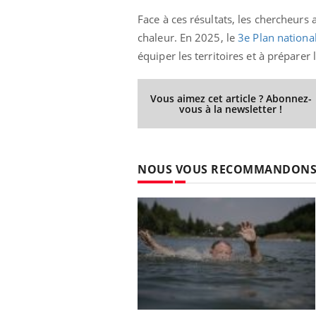
Face à ces résultats, les chercheurs 
chaleur. En 2025, le
3e Plan nationa
équiper les territoires et à prépare
ale : et si on
Eczéma Chronique des Mains : se
Dia
Youtube
You
ube
Youtube
préparer pour l’été !
Le 
Vous aimez cet article ? Abonnez-
 diabète de type 2
L'été arrive… et avec lui, un tout nouveau
nom
vous à la newsletter !
ues chez les
rythme de vie ! Vacances, plage, piscine,
diab
ez les soignants.
soleil, activités en plein air… Nos mains
défi
sont ...
NOUS VOUS RECOMMANDON