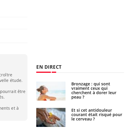
EN DIRECT
croître
velle étude.
lage des horaires
Bronzage : qui sont
quel impact sur le
vraiment ceux qui
pourrait être
 ?
cherchent à dorer leur
peau ?
és.
ments et à
e : ces polluants
Et si cet antidouleur
nt influencer le
courant était risqué pour
es enfants
le cerveau ?