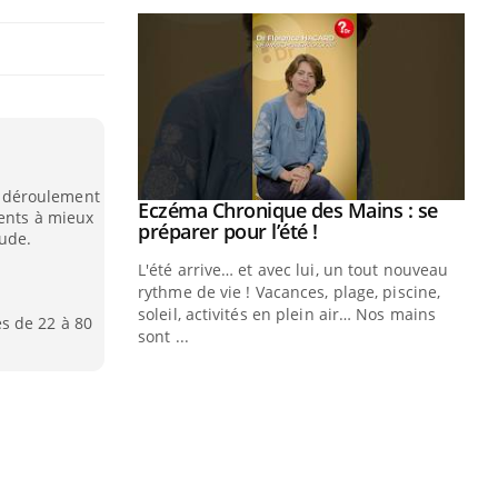
le déroulement
ale : et si on
Eczéma Chronique des Mains : se
Youtube
ients à mieux
ube
Youtube
préparer pour l’été !
tude.
e diabète de type 2
L'été arrive… et avec lui, un tout nouveau
çues chez les
rythme de vie ! Vacances, plage, piscine,
ez les soignants.
soleil, activités en plein air… Nos mains
s de 22 à 80
sont ...
Di
You
Le 
nom
dia
défi