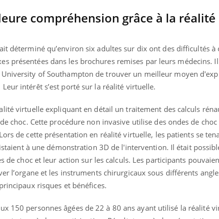
leure compréhension grâce à la réalité
it déterminé qu’environ six adultes sur dix ont des difficultés 
s présentées dans les brochures remises par leurs médecins. Il 
University of Southampton de
trouver un meilleur moyen d'expl
ur intérêt s’est porté sur la réalité virtuelle.
ité virtuelle expliquant en détail un traitement des calculs réna
s de choc. Cette procédure non invasive utilise des ondes de choc
ors de cette présentation en réalité virtuelle, les patients se ten
sistaient à une démonstration 3D de l'intervention. Il était possi
es de choc et leur action sur les calculs. Les participants pouvai
ver l’organe et les instruments chirurgicaux sous différents angle
principaux risques et bénéfices.
x 150 personnes âgées de 22 à 80 ans ayant utilisé la réalité virt