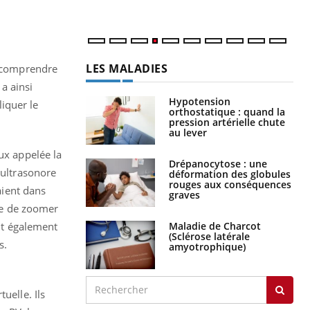
LES MALADIES
à comprendre
a ainsi
Hypotension
iquer le
orthostatique : quand la
pression artérielle chute
au lever
ux appelée la
Drépanocytose : une
 ultrasonore
déformation des globules
rouges aux conséquences
aient dans
graves
ble de zoomer
Maladie de Charcot
ent également
(Sclérose latérale
s.
amyotrophique)
uelle. Ils