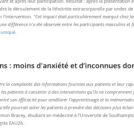
ant et après leur participation. Résultat : après la présentation e
e le déroulement de la lithotritie extracorporelle par ondes de 
r l'intervention.
"Cet impact était particulièrement marqué chez les
une différence n'a été observée entre les participants masculins et 
uniqué
.
oins : moins d'anxiété et d’inconnues do
tre la complexité des informations fournies aux patients et leur cap
es patients à consentir à des interventions qu'ils ne comprennent
ontré son efficacité pour améliorer l'apprentissage et la mémorisati
elle pourrait aider les patients à prendre des décisions plus éclair
lomon Bracey, étudiant en médecine à l'Université de Southampto
ngrès EAU26.