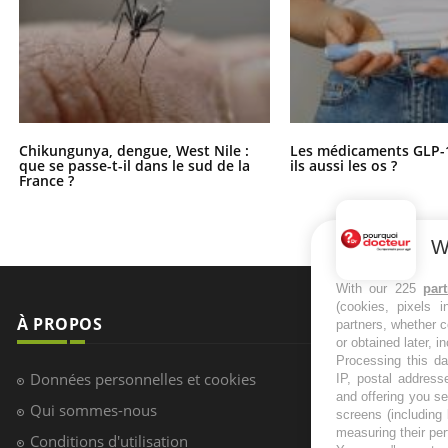
Chikungunya, dengue, West Nile :
Les médicaments GLP-
que se passe-t-il dans le sud de la
ils aussi les os ?
France ?
W
With our 225
par
(cookies, pixels 
À PROPOS
NEWSLETT
partners, whether c
or obtained later, i
Processing this da
Recevez toute
Données personnelles et cookies
IP, postal address
infos santé
and offering you s
Qui sommes-nous
screens (including
measuring their pe
Conditions d'utilisation