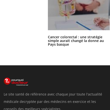
Cancer colorectal : une stratégie
simple aurait changé la donne au
Pays basque
Le site santé de référence avec chaque jour toute l'actualité
médicale decryptée par des médecins en exercice et les
conseils des meilleurs spécialistes.