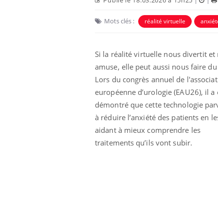
Mots clés :
réalité virtuelle
anxiét
Si la réalité virtuelle nous divertit e
amuse, elle peut aussi nous faire du
Lors du congrès annuel de l'associat
Eczéma Chronique des Mains :
Car
européenne d’urologie (EAU26), il a 
Youtube
You
Youtube
expliquer ma maladie
pré
démontré que cette technologie par
à réduire l’anxiété des patients en le
Il y a des sujets qui sont faciles à aborder...
Fati
d'autres non ! D'un côté, poser des
mêm
aidant à mieux comprendre les
questions sur la maladie d'un proche c'est
care
traitements qu’ils vont subir.
montrer ...
...