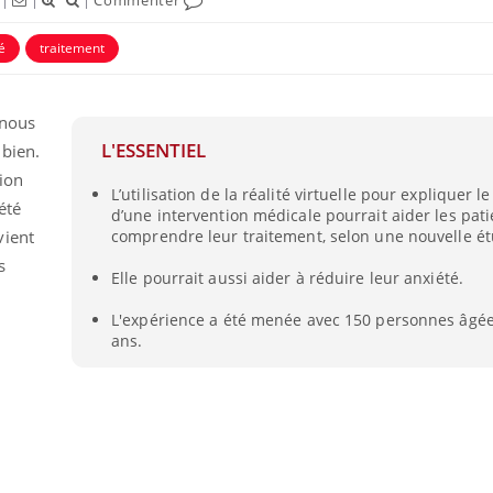
é
traitement
t nous
L'ESSENTIEL
 bien.
ion
L’utilisation de la réalité virtuelle pour expliquer 
ence en fer : comprendre pour
Insuline & Charge ment
été
tube
Youtube
d’une intervention médicale pourrait aider les pat
Youtube
Yout
venir
osait en parler??
vient
comprendre leur traitement, selon une nouvelle é
s
gue, irritabilité, brouillard mental ou
En 2026, l'insuline dans l
Elle pourrait aussi aider à réduire leur anxiété.
e alopécie… Les symptômes de la
reste entourée d'idées re
nce en fer sont multiples ce qui la rend
patients comme parfois ch
L'expérience a été menée avec 150 personnes âgée
ans.