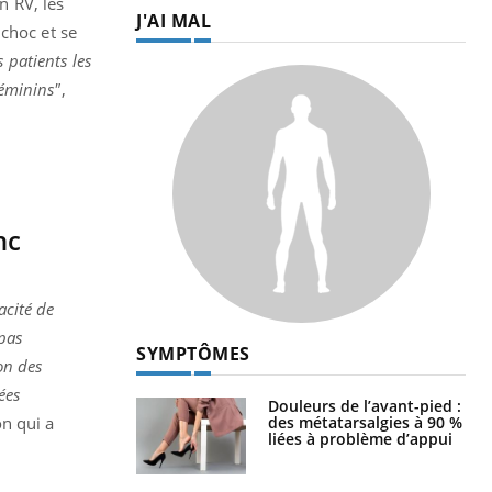
n RV, les
J'AI MAL
choc et se
 patients les
féminins"
,
nc
acité de
 pas
SYMPTÔMES
on des
ées
Douleurs de l’avant-pied :
des métatarsalgies à 90 %
n qui a
liées à problème d’appui