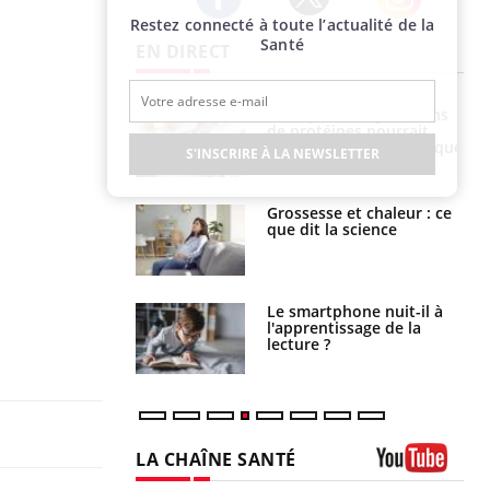
Restez connecté à toute l’actualité de la
Twitter
Facebook
Instagram
Santé
EN DIRECT
i votre ventre
Pourquoi manger moins
il les premiers
de protéines pourrait
 vos vacances ?
finalement être bénéfique
S'INSCRIRE À LA NEWSLETTER
haleurs :
Grossesse et chaleur : ce
i le risque de
que dit la science
rimpe-t-il ?
a pourrait-il
Le smartphone nuit-il à
la propagation du
l'apprentissage de la
lecture ?
LA CHAÎNE SANTÉ
Youtube