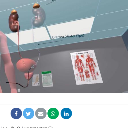
Cytomégalovirus : ce qui
Pourquo
change dans la prise en
gâche-t-
charge des femmes
jours de
enceintes
La sieste empêche-t-elle
Fortes c
de dormir la nuit ?
pourquo
noyade g
VIH : la fin du comprimé
Le Viagr
tous les jours se profile-t-
freiner 
elle enfin ?
cancer ?
|
|
|
Commenter