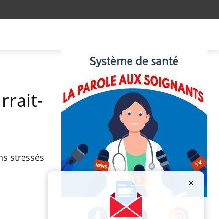
rrait-
ins stressés
Publicité