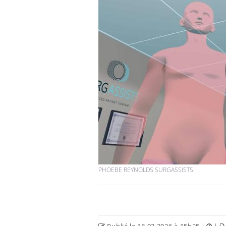
Cancer colorectal : une
stratégie simple aurait
changé la donne au Pays
basque
Chikungunya, dengue,
West Nile : que se passe-
t-il dans le sud de la
France ?
Les médicaments GLP-1
protègent-ils aussi les os
?
PHOEBE REYNOLDS SURGASSISTS
Publié le 18.03.2026 à 15h25
|
|