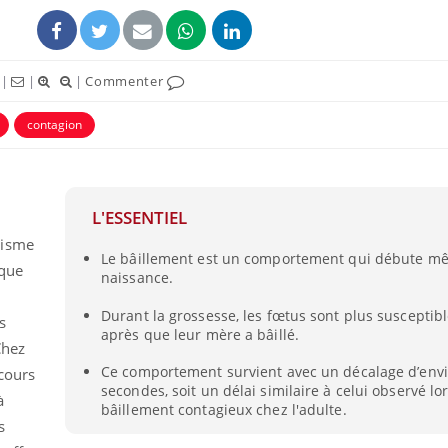
|
|
|
Commenter
contagion
éma Chronique des Mains :
Carence en fer : com
tube
Youtube
Youtube
Youtube
liquer ma maladie
prévenir
L'ESSENTIEL
 a des sujets qui sont faciles à aborder...
Fatigue, irritabilité, brou
nisme
Le bâillement est un comportement qui débute mê
tres non ! D'un côté, poser des
même alopécie… Les sym
 que
naissance.
tions sur la maladie d'un proche c'est
carence en fer sont multi
rer ...
...
Durant la grossesse, les fœtus sont plus susceptibl
s
après que leur mère a bâillé.
Chez
Ce comportement survient avec un décalage d’env
 cours
secondes, soit un délai similaire à celui observé lo
à
bâillement contagieux chez l'adulte.
s