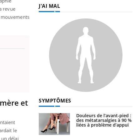
aphie
J'AI MAL
la revue
 les mouvements
SYMPTÔMES
 mère et
Douleurs de l’avant-pied :
des métatarsalgies à 90 %
ntaient
liées à problème d’appui
rdait le
 un délai