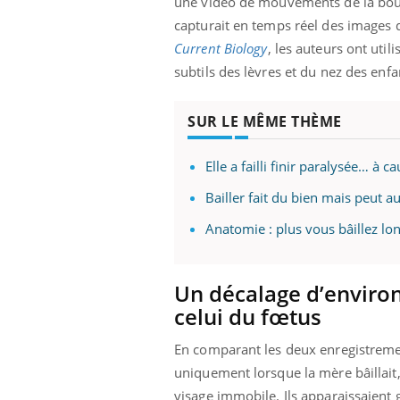
une vidéo de mouvements de la bouc
capturait en temps réel des images d
Current Biology
, les auteurs ont util
subtils des lèvres et du nez des enfa
SUR LE MÊME THÈME
Elle a failli finir paralysée… à c
Bailler fait du bien mais peut a
Anatomie : plus vous bâillez lo
Un décalage d’environ
celui du fœtus
En comparant les deux enregistreme
uniquement lorsque la mère bâillait,
visage immobile. Ils apparaissaient