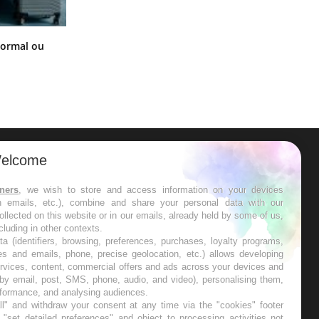
Et si les caries pouvaient bientôt
normal ou
disparaître sans plombage ?
elcome
ER
tners
, we wish to store and access information on your devices
in emails, etc.), combine and share your personal data with our
s les semaines les meilleures
ollected on this website or in our emails, already held by some of us,
ncluding in other contexts.
ta (identifiers, browsing, preferences, purchases, loyalty programs,
es and emails, phone, precise geolocation, etc.) allows developing
ervices, content, commercial offers and ads across your devices and
 by email, post, SMS, phone, audio, and video), personalising them,
RE
rformance, and analysing audiences.
l" and withdraw your consent at any time via the "cookies" footer
"set detailed preferences" and object to processing activities not