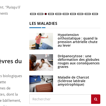
nt.
"Puisqu'il
ements
LES MALADIES
Hypotension
orthostatique : quand la
pression artérielle chute
au lever
Drépanocytose : une
lèvres du
déformation des globules
rouges aux conséquences
graves
us biologiques
Maladie de Charcot
(Sclérose latérale
ette
amyotrophique)
ines de
tes, dont la
e bâillement,