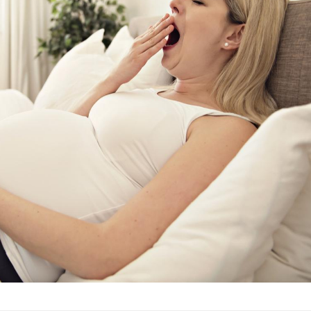
Vélo : et si vos douleurs
Et si le
n’étaient pas liées à
bientôt 
l’effort ?
plombag
Les crises d’angoisse
Éclipse 
peuvent-elles survenir
: “Des v
sans raison apparente ?
c'est in
la santé
Fatigue en vacances :
Les tro
normal ou signe d’une
modifien
maladie ?