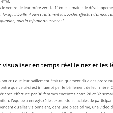
 effet,
s le ventre de leur mère vers la 11ème semaine de développeme
us, lorsqu'il bâille, il ouvre lentement la bouche, effectue des mouv
xpiration, puis la referme doucement."
isualiser en temps réel le nez et les 
s ont cru que leur bâillement était uniquement dû à des process
ntre que celui-ci est influencé par le bâillement de leur mère. C
xpérience effectuée par 38 femmes enceintes entre 28 et 32 sema
ntion, l’équipe a enregistré les expressions faciales de participan
pendant qu’elles visionnaient, dans une pièce calme, une vidéo d