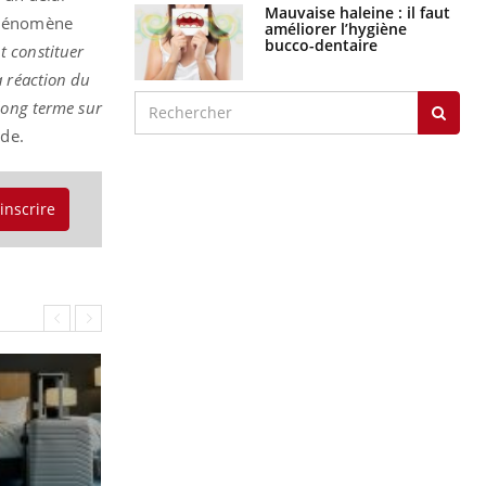
Mauvaise haleine : il faut
 phénomène
améliorer l’hygiène
bucco-dentaire
t constituer
a réaction du
long terme sur
ude.
'inscrire