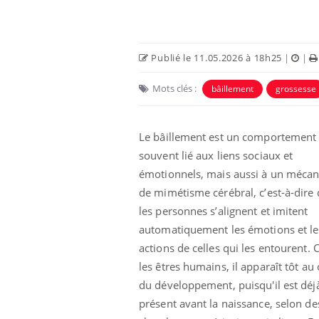
Publié le 11.05.2026 à 18h25
|
|
Mots clés :
bâillement
grossesse
Ecz
You
Le bâillement est un comportement
exp
souvent lié aux liens sociaux et
Il y
émotionnels, mais aussi à un méca
d'au
de mimétisme cérébral, c’est-à-dire
ques
les personnes s’alignent et imitent
mont
automatiquement les émotions et le
actions de celles qui les entourent. 
les êtres humains, il apparaît tôt au
du développement, puisqu'il est déj
présent avant la naissance, selon de