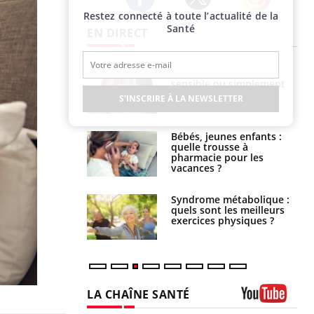
Restez connecté à toute l’actualité de la
Twitter
Facebook
Instagram
Santé
EN DIRECT
s caries pouvaient
Mon enfant est-il trop
disparaître sans
sensible ou simplement
e ?
très empathique ?
S'INSCRIRE À LA NEWSLETTER
solaire du 12 août
Bébés, jeunes enfants :
erres adaptés,
quelle trousse à
dispensable pour
pharmacie pour les
 des yeux”
vacances ?
ubles du sommeil
Syndrome métabolique :
t votre cerveau !
quels sont les meilleurs
exercices physiques ?
LA CHAÎNE SANTÉ
Youtube