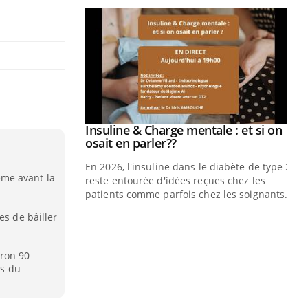
prendre pour
Insuline & Charge mentale : et si on
Youtube
Youtube
osait en parler??
illard mental ou
En 2026, l'insuline dans le diabète de type 2
me avant la
ptômes de la
reste entourée d'idées reçues chez les
ples ce qui la rend
patients comme parfois chez les soignants.
es de bâiller
Ec
You
pré
iron 90
L'é
rs du
ryt
sol
sont