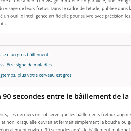
he et une vidéo d'un visage immobile. En parallèle, une échogr
u visage de leurs fœtus. Dans le cadre de l’étude, publiée dans 
isé un outil d'intelligence artificielle pour suivre avec précision
nts.
ause d’un gros bâillement !
ussi être signe de maladies
ngtemps, plus votre cerveau est gros
 90 secondes entre le bâillement de la
nts, ces derniers ont observé que les bâillements fœtaux augme
 et non lorsqu'elle ouvrait et fermait simplement la bouche ou ga
 généralement environ 90 secondes après le bâillement maternel,