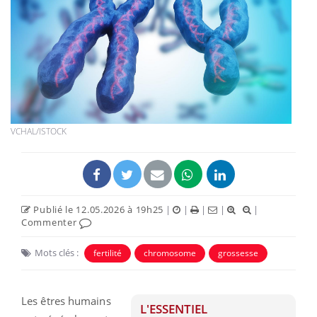
VCHAL/ISTOCK
Publié le 12.05.2026 à 19h25
|
|
|
|
|
Commenter
Mots clés :
fertilité
chromosome
grossesse
Les êtres humains
L'ESSENTIEL