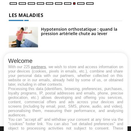
LES MALADIES
Hypotension orthostatique : quand la
pression artérielle chute au lever
Drépanocytose : une déformation des
globules rouges aux conséquences
Welcome
graves
With our 225
partners
, we wish to store and access information on
your devices (cookies, pixels in emails, etc.), combine and share
your personal data with our partners, whether collected on this
website or in our emails, already held by some of us, or obtained
Maladie de Charcot (Sclérose latérale
later, including in other contexts.
amyotrophique)
Processing this data (identifiers, browsing, preferences, purchases,
loyalty programs, IP, postal addresses and emails, phone, precise
geolocation, etc.) allows developing and offering you services,
content, commercial offers and ads across your devices and
screens (including by email, post, SMS, phone, audio, and video),
personalising them, measuring their performance, and analysing
audiences.
You can "accept all" and withdraw your consent at any time via the
"cookies" footer link
. You can also "set detailed preferences" and
object to processing activities not subject to consent. These