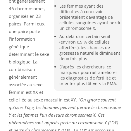
ont généralement
Les femmes ayant des
46 chromosomes,
difficultés à concevoir
organisés en 23
présentaient davantage de
cellules sanguines ayant perdu
paires. Parmi eux,
un chromosome X.
une paire porte
Au-delà d’un certain seuil
l'information
(environ 0,9 % de cellules
génétique
affectées), les chances de
grossesse naturelle diminuent
déterminant le sexe
deux fois plus.
biologique. La
D’après les chercheurs, ce
combinaison
marqueur pourrait améliorer
généralement
les diagnostics de fertilité et
orienter plus tôt vers la PMA.
associée au sexe
féminin est XX et
celle liée au sexe masculin est XY.
"On ignore souvent
qu'avec l'âge, les hommes peuvent perdre le chromosome
Y et les femmes l'un de leurs chromosomes X. Ces
phénomènes sont appelés perte du chromosome Y (LOY)
et perte du chromosome X (LOX). La LOY est associée à