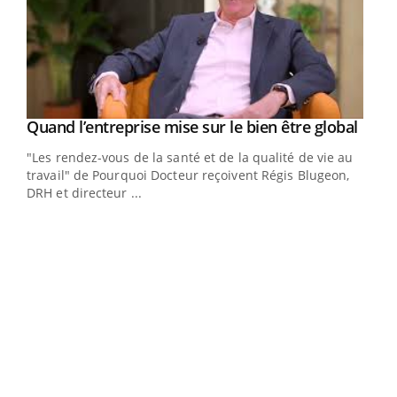
Yout
Quand l’entreprise mise sur le bien être global
Youtube
ndez-
"Les rendez-vous de la santé et de la qualité de vie au
cet
travail" de Pourquoi Docteur reçoivent Régis Blugeon,
DRH et directeur ...
Ecz
You
(3/3
Dans
vous
quot