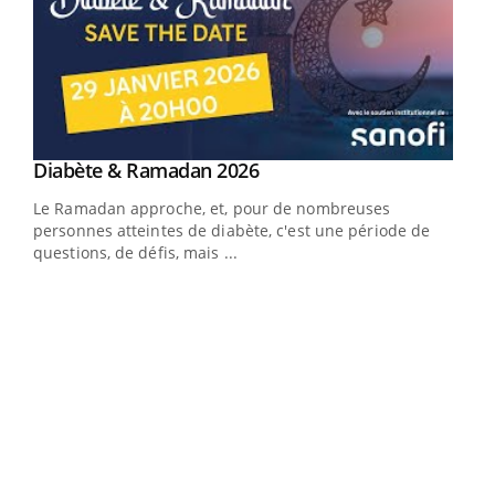
Youtube
Diabète & Ramadan 2026
Youtube
Le Ramadan approche, et, pour de nombreuses
vie !
personnes atteintes de diabète, c'est une période de
…
questions, de défis, mais ...
Un 
You
à l
Un é
mati
numé