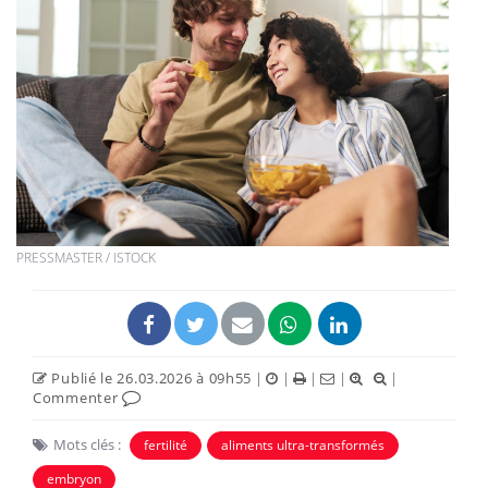
PRESSMASTER / ISTOCK
Publié le 26.03.2026 à 09h55
|
|
|
|
|
Commenter
Mots clés :
fertilité
aliments ultra-transformés
embryon