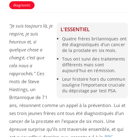
diagnostic
"Je suis toujours là, je
L'ESSENTIEL
respire, je suis
Quatre frères britanniques ont
heureux et, si
été diagnostiqués d'un cancer
quelque chose a
de la prostate en six mois.
changé, c’est que
Tous ont suivi des traitements
différents mais sont
cela nous a
aujourd'hui en rémission.
rapprochés."
Ces
Leur histoire hors du commun
mots de Steve
souligne l'importance cruciale
Hastings, un
du dépistage par test PSA.
Britannique de 71
ans, résonnent comme un appel à la prévention. Lui et
ses trois jeunes frères ont tous été diagnostiqués d'un
cancer de la prostate en l'espace de six mois. Une
épreuve surprise qu’ils ont traversée ensemble, et qui
est aujourd'hui derrière eux, raconte-t-il à la
BBC
.