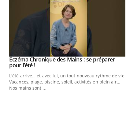
Eczéma Chronique des Mains : se préparer
Youtube
Youtube
pour l’été !
L'été arrive… et avec lui, un tout nouveau rythme de vie !
Vacances, plage, piscine, soleil, activités en plein air…
Nos mains sont ...
Dia
You
Le 
pers
ques