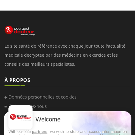
Le site santé de référence avec chaque jour toute l'actualité
médicale decryptée par des médecins en exercice et les
conseils des meilleurs spécialistes.
À PROPOS
Données personnelles et cookies
Qui sommes-nous
Conditions d'utilisation
Welcome
Plan du site
With our 225
partners
, we wish to store and access information on
Mentions Légales