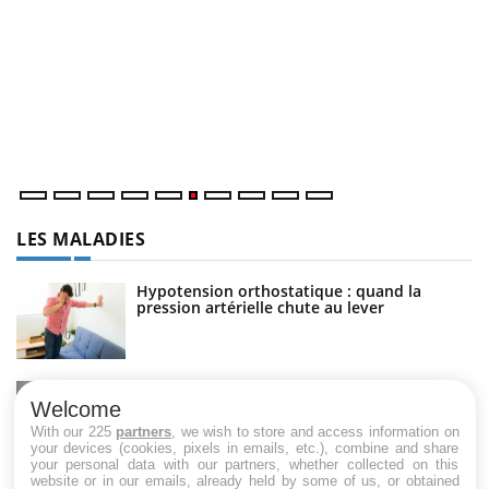
Youtube
COUP DE FOOD sur le diabète
Q
Youtube
Yo
Coup de food sur le diabète, c'est votre nouveau rendez-vous
"L
culinaire qui bouscule les idées reçues ! Dans cet épisode,
tr
une ...
di
LES MALADIES
Hypotension orthostatique : quand la
pression artérielle chute au lever
Drépanocytose : une déformation des
globules rouges aux conséquences graves
Welcome
With our 225
partners
, we wish to store and access information on
your devices (cookies, pixels in emails, etc.), combine and share
your personal data with our partners, whether collected on this
website or in our emails, already held by some of us, or obtained
Maladie de Charcot (Sclérose latérale