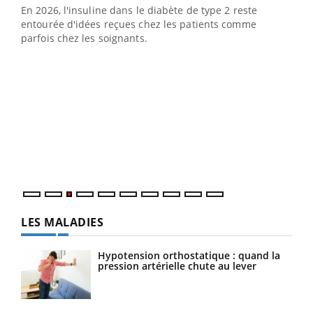
En 2026, l'insuline dans le diabète de type 2 reste
entourée d'idées reçues chez les patients comme
parfois chez les soignants.
Ecz
You
pour
L'ét
Vaca
Nos 
LES MALADIES
Hypotension orthostatique : quand la
pression artérielle chute au lever