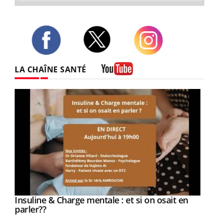
Twitter
Facebook
Instagram
LA CHAÎNE SANTÉ
Youtube
Youtube
Insuline & Charge mentale : et si on osait en
Youtube
Youtube
parler??