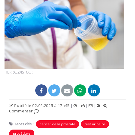
HERRAEZ/ISTOCK
Publié le 02.02.2025 à 17h45
|
|
|
|
|
Commenter
Mots clés :
cancer de la prostate
test urinaire
procédure