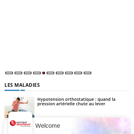
U
Yo
m
Un
ma
nu
LES MALADIES
Hypotension orthostatique : quand la
pression artérielle chute au lever
Welcome
Drépanocytose : une déformation des
globules rouges aux conséquences graves