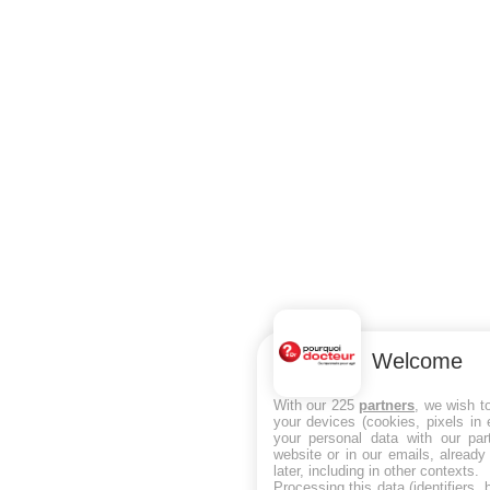
Welcome
With our 225
partners
, we wish t
your devices (cookies, pixels in
your personal data with our par
website or in our emails, alread
later, including in other contexts.
Processing this data (identifiers,