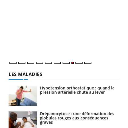
Ecz
You
(3/3
Dans
vous
quot
LES MALADIES
Hypotension orthostatique : quand la
pression artérielle chute au lever
Drépanocytose : une déformation des
globules rouges aux conséquences
graves