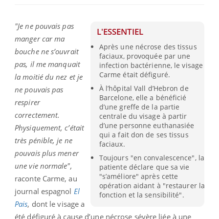
"Je ne pouvais pas
L'ESSENTIEL
manger car ma
Après une nécrose des tissus
bouche ne s’ouvrait
faciaux, provoquée par une
pas, il me manquait
infection bactérienne, le visage
Carme était défiguré.
la moitié du nez et je
À l’hôpital Vall d’Hebron de
ne pouvais pas
Barcelone, elle a bénéficié
respirer
d’une greffe de la partie
correctement.
centrale du visage à partir
d’une personne euthanasiée
Physiquement, c’était
qui a fait don de ses tissus
très pénible, je ne
faciaux.
pouvais plus mener
Toujours "en convalescence", la
une vie normale",
patiente déclare que sa vie
"s’améliore" après cette
raconte Carme, au
opération aidant à "restaurer la
journal espagnol
El
fonction et la sensibilité".
Pais
, dont le visage a
été défiguré à cause d’une nécrose sévère liée à une