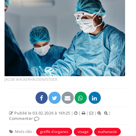
JACOB WACKERHAUSEN/ISTOCK
Publié le 03.02.2026 à 16h25
|
|
|
|
|
Commenter
Mots clés :
greffe d'organes
visage
euthanasie