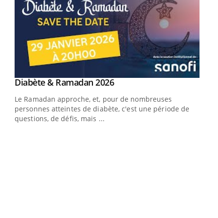
Youtube
Diabète & Ramadan 2026
Youtube
Le Ramadan approche, et, pour de nombreuses
personnes atteintes de diabète, c'est une période de
questions, de défis, mais ...
Un « jumeau numérique » pour faciliter l’accès
COU
Youtube
You
Youtube
à la médecine préventive
Coup
Un établissement lié à un groupe mutualiste innove en
vous
matière de bilan de santé : l'utilisation d'un « jumeau
épis
numérique » permet ...