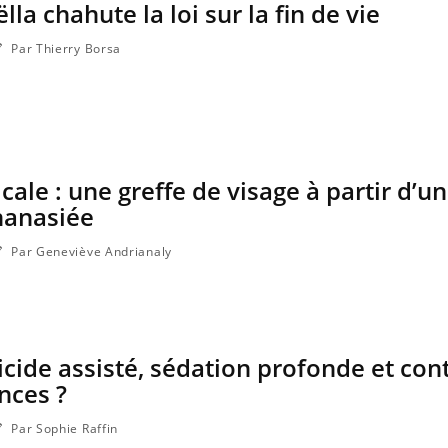
la chahute la loi sur la fin de vie
Par Thierry Borsa
ale : une greffe de visage à partir d’u
hanasiée
Par Geneviève Andrianaly
VIH : la fin du comprimé
tous les jours se profile-t-
elle enfin ?
icide assisté, sédation profonde et cont
Pourquoi votre ventre
gâche-t-il les premiers
nces ?
jours de vos vacances ?
Par Sophie Raffin