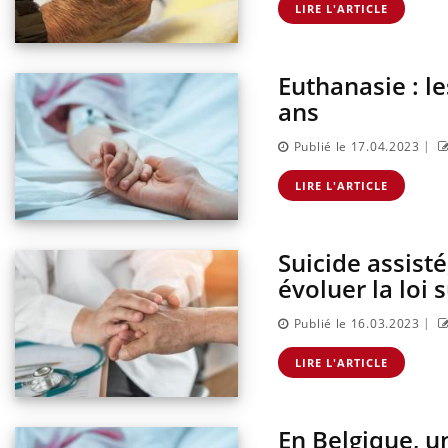
LIRE L'ARTICLE
Euthanasie : l
ndre pour
Insuline & Charge mentale : et si on
Eczé
Youtube
Yout
Youtube
osait en parler??
prép
ans
d mental ou
En 2026, l'insuline dans le diabète de type 2
L'été
|
Publié le 17.04.2023
es de la
reste entourée d'idées reçues chez les
rythm
ce qui la rend
patients comme parfois chez les soignants.
solei
LIRE L'ARTICLE
...
Suicide assisté
évoluer la loi s
|
Publié le 16.03.2023
LIRE L'ARTICLE
En Belgique, u