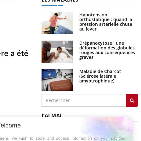
Hypotension
orthostatique : quand la
pression artérielle chute
au lever
Drépanocytose : une
déformation des globules
re a été
rouges aux conséquences
graves
Maladie de Charcot
(Sclérose latérale
amyotrophique)
J'AI MAL
elcome
tners
, we wish to store and access information on your devices