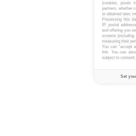
(cookies, pixels 
partners, whether c
or obtained later, i
Processing this da
IP, postal address
and offering you s
screens (including
measuring their pe
You can "accept al
link
. You can also 
subject to consent
Set you