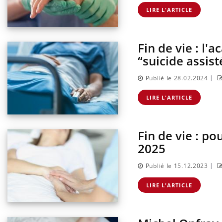
, dengue,
La sieste empêche-t-elle de
que se passe-t-
dormir la nuit ?
LIRE L'ARTICLE
d de la France ?
Fin de vie : l'
“suicide assist
|
Publié le 28.02.2024
LIRE L'ARTICLE
Fin de vie : po
2025
|
Publié le 15.12.2023
LIRE L'ARTICLE