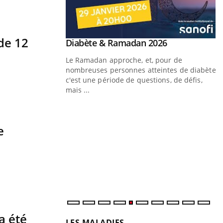
de 12
Youtube
Diabète & Ramadan 2026
Youtube
Le Ramadan approche, et, pour de
nombreuses personnes atteintes de diabète,
c'est une période de questions, de défis,
mais ...
Un « jumeau numérique » pour
Youtube
Y
faciliter l’accès à la médecine
Youtube
C
e
préventive
n
Un établissement lié à un groupe mutualiste
l
innove en matière de bilan de santé :
l'utilisation d'un « jumeau numérique »
permet ...
a été
LES MALADIES