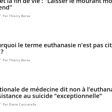
t la fin de vie : "Laisser le mourant mo
end"
Par Thierry Borsa
ourquoi le terme euthanasie n'est pas ci
 ?
Par Thierry Borsa
ionale de médecine dit non à l’euthan
sistance au suicide “exceptionnelle”
Par Diane Cacciarella