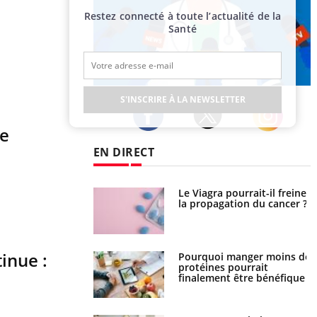
Restez connecté à toute l’actualité de la
Santé
Publicité
S'INSCRIRE À LA NEWSLETTER
ne
Twitter
Facebook
Instagram
EN DIRECT
Le Viagra pourrait-il freiner
Le smartphone nuit-il à
la propagation du cancer ?
l'apprentissage de la
lecture ?
inue :
Pourquoi manger moins de
Mordue par une tique en
protéines pourrait
vacances, elle reste dans le
finalement être bénéfique
coma pendant 42 jours