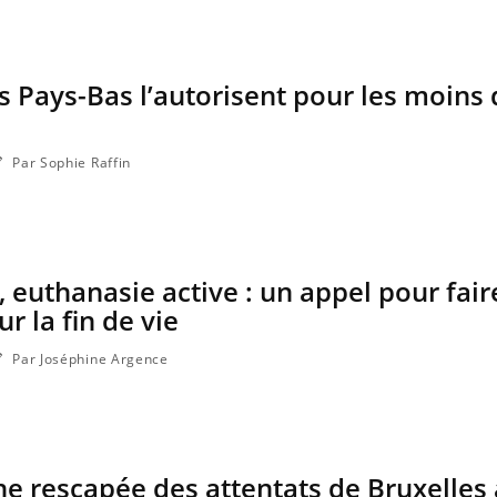
es Pays-Bas l’autorisent pour les moins 
ma Chronique des Mains : se
ube
Youtube
arer pour l’été !
 arrive… et avec lui, un tout nouveau
Par Sophie Raffin
e de vie ! Vacances, plage, piscine,
l, activités en plein air… Nos mains sont
, euthanasie active : un appel pour fair
ur la fin de vie
Par Joséphine Argence
ne rescapée des attentats de Bruxelles 