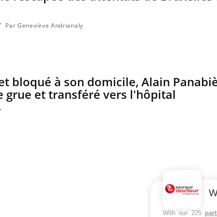
Par Geneviève Andrianaly
et bloqué à son domicile, Alain Panabiè
 grue et transféré vers l'hôpital
W
With our 225
par