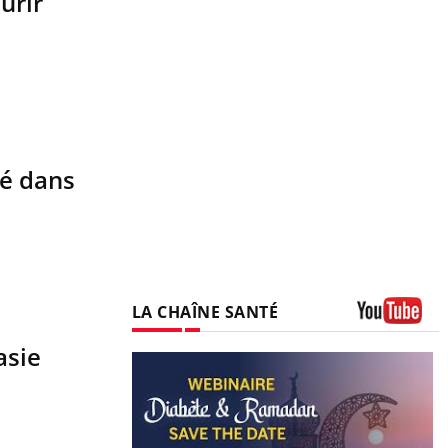
urir
té dans
LA CHAÎNE SANTÉ
Youtube
asie