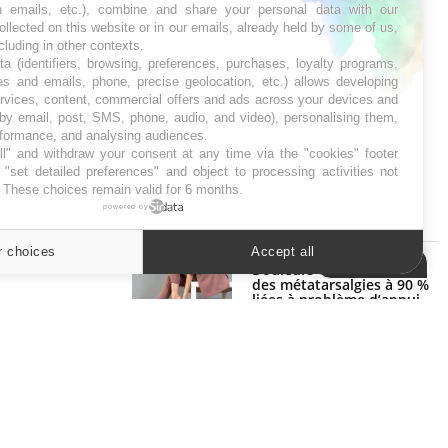
in emails, etc.), combine and share your personal data with our
ollected on this website or in our emails, already held by some of us,
ncluding in other contexts.
ta (identifiers, browsing, preferences, purchases, loyalty programs,
es and emails, phone, precise geolocation, etc.) allows developing
ervices, content, commercial offers and ads across your devices and
 by email, post, SMS, phone, audio, and video), personalising them,
rformance, and analysing audiences.
l" and withdraw your consent at any time via the "cookies" footer
"set detailed preferences" and object to processing activities not
. These choices remain valid for 6 months.
powered by
SYMPTÔMES
r choices
Accept all
Cookies settings
Douleurs de l’avant-pied :
des métatarsalgies à 90 %
liées à problème d’appui
Mauvaise haleine : il faut
améliorer l’hygiène bucco-
dentaire