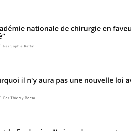
Fortes chaleurs : pourquoi
le risque de noyade
grimpe-t-il ?
académie nationale de chirurgie en fave
é”
Par Sophie Raffin
urquoi il n'y aura pas une nouvelle loi 
Par Thierry Borsa