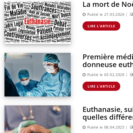
La mort de Noël
|
Publié le 27.03.2026
LIRE L'ARTICLE
Première médic
donneuse eut
|
Publié le 03.02.2026
nnectés :
Les médicaments GLP-1
travail
protègent-ils aussi les os ?
LIRE L'ARTICLE
plus en plus
ées
Euthanasie, su
ectal : une
Cytomégalovirus : ce qui
mple aurait
change dans la prise en
quelles différe
onne au Pays
charge des femmes
enceintes
|
Publié le 08.04.2025