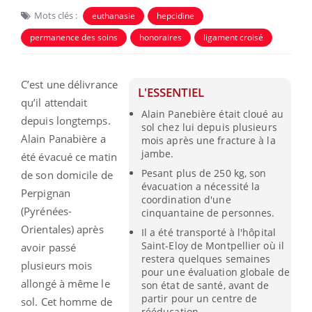
Mots clés :
euthanasie
hepcidine
permanence des soins
honoraires
ligament croisé
C’est une délivrance
L'ESSENTIEL
qu’il attendait
Alain Panebière était cloué au
depuis longtemps.
sol chez lui depuis plusieurs
Alain Panabière a
mois après une fracture à la
jambe.
été évacué ce matin
Pesant plus de 250 kg, son
de son domicile de
évacuation a nécessité la
Perpignan
coordination d'une
(Pyrénées-
cinquantaine de personnes.
Orientales) après
Il a été transporté à l'hôpital
Saint-Eloy de Montpellier où il
avoir passé
restera quelques semaines
plusieurs mois
pour une évaluation globale de
allongé à même le
son état de santé, avant de
partir pour un centre de
sol. Cet homme de
rééducation.