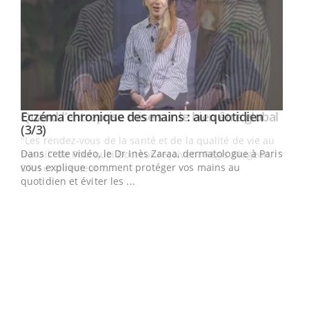
Youtube
al
Eczéma chronique des mains : au quotidien
Youtube
Youtube
(3/3)
au
Dans cette vidéo, le Dr Inès Zaraa, dermatologue à Paris,
,
vous explique comment protéger vos mains au
quotidien et éviter les ...
Ecz
You
(2/3
Une 
une 
une i