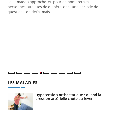
Le Ramadan approche, et, pour de nombreuses
vie !
personnes atteintes de diabète, c'est une période de
…
questions, de défis, mais ...
Un 
You
à l
Un é
mati
numé
LES MALADIES
Hypotension orthostatique : quand la
pression artérielle chute au lever