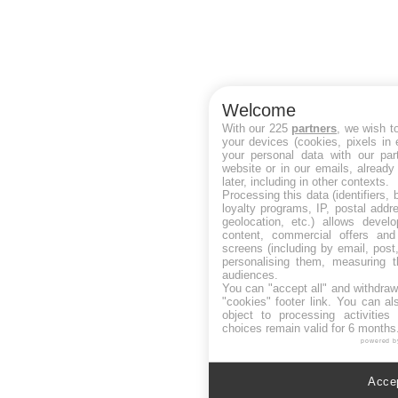
Welcome
With our 225
partners
, we wish t
your devices (cookies, pixels in
your personal data with our par
website or in our emails, alread
later, including in other contexts.
Processing this data (identifiers,
loyalty programs, IP, postal add
geolocation, etc.) allows devel
content, commercial offers an
screens (including by email, pos
personalising them, measuring t
audiences.
You can "accept all" and withdraw
"cookies" footer link
. You can al
object to processing activitie
choices remain valid for 6 months
powered b
Accep