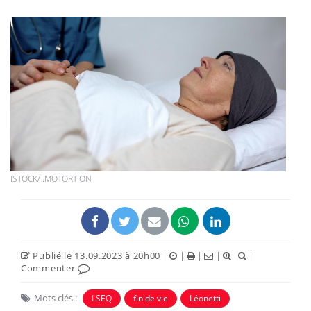
ISTOCK/ :MOTORTION
Publié le 13.09.2023 à 20h00
|
|
|
|
|
Commenter
Mots clés :
LSEQ
fin de vie
Léonetti