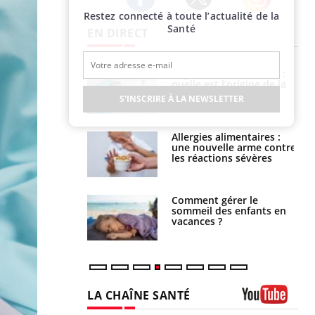
Restez connecté à toute l’actualité de la
Twitter
Facebook
Instagram
Santé
EN DIRECT
phone nuit-il à
Légionellose en Suisse :
tissage de la
quelle est l’origine de la
?
contamination ?
S'INSCRIRE À LA NEWSLETTER
par une tique en
Allergies alimentaires :
, elle reste dans
une nouvelle arme contre
 pendant 42 jours
les réactions sévères
par un
Comment gérer le
a, une petite fille
sommeil des enfants en
e grâce à un
vacances ?
essentiel
LA CHAÎNE SANTÉ
Youtube