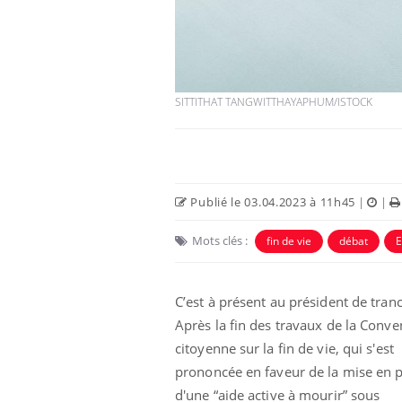
SITTITHAT TANGWITTHAYAPHUM/ISTOCK
Eczéma Chronique des Mains :
Car
Youtube
You
Youtube
expliquer ma maladie
pré
Publié le 03.04.2023 à 11h45
|
|
Il y a des sujets qui sont faciles à aborder...
Fati
d'autres non ! D'un côté, poser des
mêm
Mots clés :
fin de vie
débat
questions sur la maladie d'un proche c'est
care
montrer ...
...
C’est à présent au président de tran
Après la fin des travaux de la Conve
citoyenne sur la fin de vie, qui s'est
prononcée en faveur de la mise en p
d'une “aide active à mourir” sous