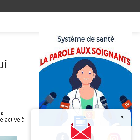
ui
la
e active à
Publicité