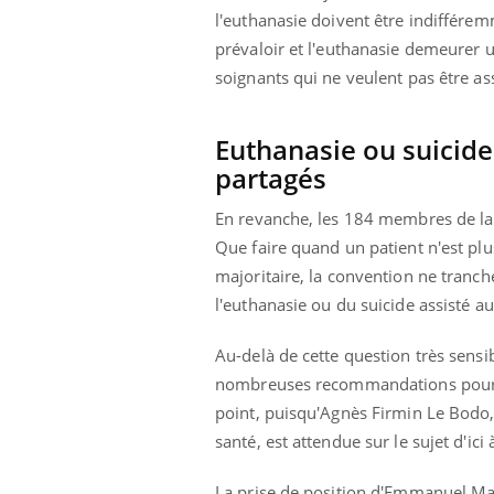
l'euthanasie doivent être indifférem
prévaloir et l'euthanasie demeurer 
soignants qui ne veulent pas être ass
Euthanasie ou suicide 
partagés
En revanche, les 184 membres de la 
Que faire quand un patient n'est plu
majoritaire, la convention ne tranche
l'euthanasie ou du suicide assisté 
Au-delà de cette question très sensi
nombreuses recommandations pour dé
point, puisqu'Agnès Firmin Le Bodo, 
santé, est attendue sur le sujet d'ic
La prise de position d'Emmanuel Mac