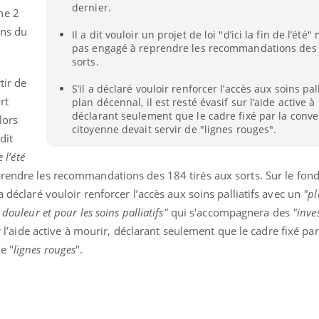
dernier.
he 2
ins du
Il a dit vouloir un projet de loi "d’ici la fin de l’été"
pas engagé à reprendre les recommandations des 
sorts.
tir de
S’il a déclaré vouloir renforcer l’accès aux soins pal
rt
plan décennal, il est resté évasif sur l’aide active à
déclarant seulement que le cadre fixé par la conve
lors
citoyenne devait servir de "lignes rouges".
dit
e l’été
eprendre les recommandations des 184 tirés aux sorts. Sur le fo
a déclaré vouloir renforcer l’accès aux soins palliatifs avec un
"pl
douleur et pour les soins palliatifs"
qui s'accompagnera des
"inve
sur l’aide active à mourir, déclarant seulement que le cadre fixé par
e "
lignes rouges
".