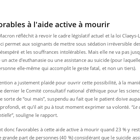
rables à l'aide active à mourir
n réfléchit à revoir le cadre législatif actuel et la loi Claeys-
ci permet aux soignants de mettre sous sédation irréversible des
ésespéré et les souffrances intolérables. Mais elle ne va pas jusq
e un acte d'euthanasie ou une assistance au suicide (pour laquelle
personne elle-même qui accomplit le geste fatal, et non un tiers).
ntion a justement plaidé pour ouvrir cette possibilité, à la mani
 dernier le Comité consultatif national d'éthique pour les science
une sorte de “oui mais”, suspendu au fait que le patient doive aup
rofondi, et qu'il ait pu à tout moment exprimer sa volonté.
“Le
tielle”
, souligne le rapport.
nt donc favorables à cette aide active à mourir quand 23 % y res
 grande part de personnes (40 %) considérant que le suicide assi