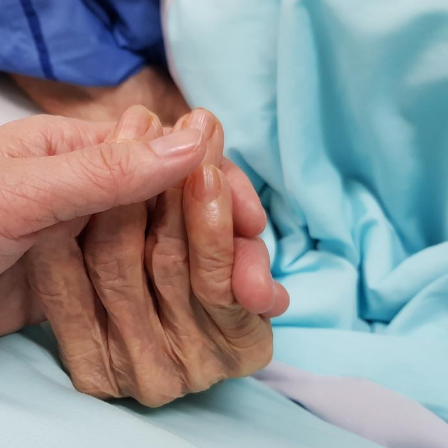
Le Viagra pourrait-il
Le smart
freiner la propagation du
l'appren
cancer ?
lecture 
Pourquoi manger moins
Mordue 
de protéines pourrait
vacances
finalement être bénéfique
le coma
Grossesse et chaleur : ce
Mordue 
que dit la science
barracud
secouru
réflexe 