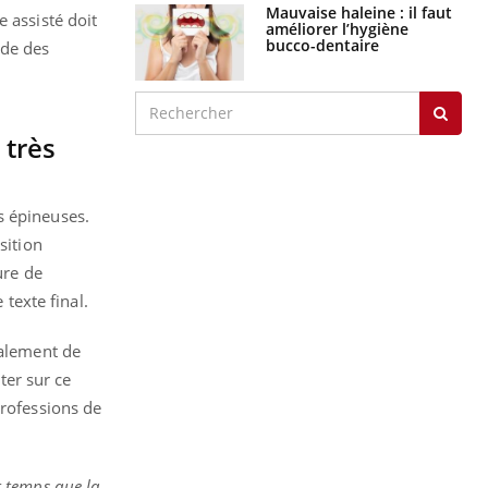
Mauvaise haleine : il faut
 assisté doit
améliorer l’hygiène
bucco-dentaire
nde des
 très
s épineuses.
sition
ure de
 texte final.
galement de
ter sur ce
Professions de
st temps que la