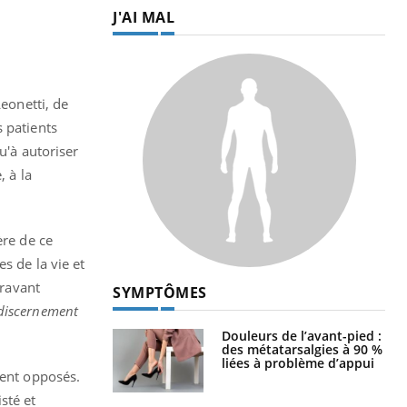
J'AI MAL
Leonetti, de
 patients
u'à autoriser
, à la
ère de ce
s de la vie et
aravant
SYMPTÔMES
 discernement
Douleurs de l’avant-pied :
des métatarsalgies à 90 %
liées à problème d’appui
tent opposés.
sté et