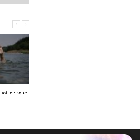
Le Viagra pourrait-il freiner la
uoi le risque
propagation du cancer ?
?