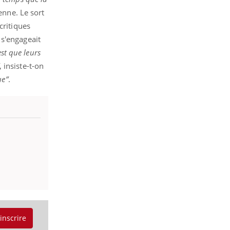
yenne.
Le sort
critiques
e s'engageait
est que leurs
, insiste-t-on
ue”
.
'inscrire