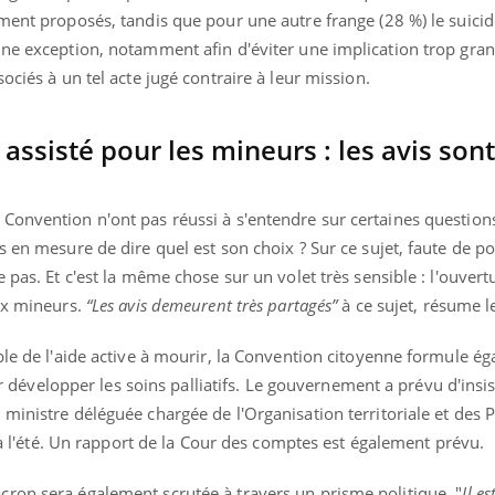
ment proposés, tandis que pour une autre frange (28 %) le suicide
une exception, notamment afin d'éviter une implication trop gra
ociés à un tel acte jugé contraire à leur mission.
assisté pour les mineurs : les avis sont
Convention n'ont pas réussi à s'entendre sur certaines question
s en mesure de dire quel est son choix ? Sur ce sujet, faute de po
 pas. Et c'est la même chose sur un volet très sensible : l'ouvert
aux mineurs.
“Les avis demeurent très partagés”
à ce sujet, résume le
ble de l'aide active à mourir, la Convention citoyenne formule é
velopper les soins palliatifs. Le gouvernement a prévu d'insis
ministre déléguée chargée de l'Organisation territoriale et des 
i à l'été. Un rapport de la Cour des comptes est également prévu.
ron sera également scrutée à travers un prisme politique. "
Il e