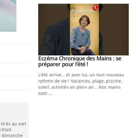
ale : et si on
Eczéma Chronique des Mains : se
Youtube
ube
Youtube
préparer pour l’été !
e diabète de type 2
L'été arrive… et avec lui, un tout nouveau
çues chez les
rythme de vie ! Vacances, plage, piscine,
ez les soignants.
soleil, activités en plein air… Nos mains
sont ...
Di
You
Le 
nom
dia
tirés au sort
défi
'était
ir dimanche