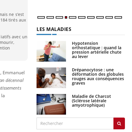
 mais ne s’est
184 tirés aux
LES MALADIES
liatifs avec un
 mourir,
Hypotension
orthostatique : quand la
ntion
pression artérielle chute
au lever
Drépanocytose : une
nd, Emmanuel
déformation des globules
rouges aux conséquences
an décennal
graves
stissements
 la
Maladie de Charcot
(Sclérose latérale
amyotrophique)