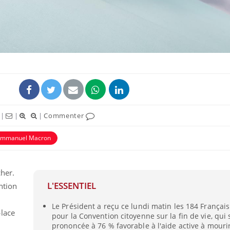
ence en fer : comprendre pour
Insuline & Charge ment
tube
Youtube
Youtube
Yout
venir
osait en parler??
|
|
|
Commenter
gue, irritabilité, brouillard mental ou
En 2026, l'insuline dans l
e alopécie… Les symptômes de la
reste entourée d'idées re
Emmanuel Macron
nce en fer sont multiples ce qui la rend
patients comme parfois ch
cher.
L'ESSENTIEL
ntion
Le Président a reçu ce lundi matin les 184 Français 
lace
pour la Convention citoyenne sur la fin de vie, qui s
prononcée à 76 % favorable à l'aide active à mour