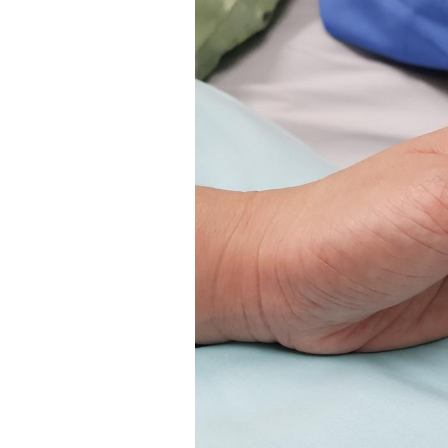
VIH : la fin du comprimé
tous les jours se profile-t-
elle enfin ?
Pourquoi votre ventre
gâche-t-il les premiers
jours de vos vacances ?
Fortes chaleurs :
pourquoi le risque de
noyade grimpe-t-il ?