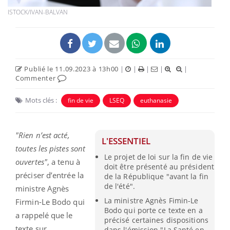
ISTOCK/IVAN-BALVAN
Publié le 11.09.2023 à 13h00
|
|
|
|
|
Commenter
Mots clés :
fin de vie
LSEQ
euthanasie
"Rien n’est acté,
L'ESSENTIEL
toutes les pistes sont
Le projet de loi sur la fin de vie
ouvertes"
, a tenu à
doit être présenté au président
préciser d’entrée la
de la République "avant la fin
de l'été".
ministre Agnès
La ministre Agnès Fimin-Le
Firmin-Le Bodo qui
Bodo qui porte ce texte en a
a rappelé que le
précisé certaines dispositions
texte sur
dans l'émission "La Santé en