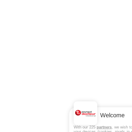
Welcome
With our 225
partners
, we wish t
your devices (cookies, pixels in