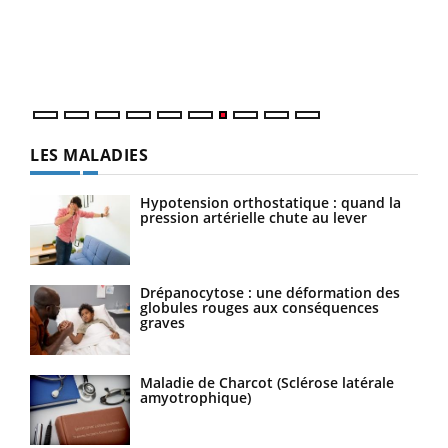
Dans
vous
quot
LES MALADIES
Hypotension orthostatique : quand la
pression artérielle chute au lever
Drépanocytose : une déformation des
globules rouges aux conséquences
graves
Maladie de Charcot (Sclérose latérale
amyotrophique)