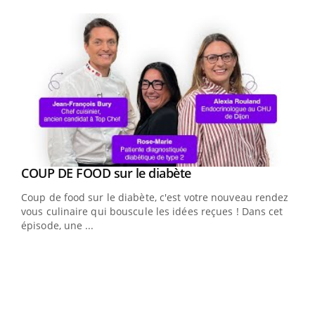
Youtube
Youtube
Yout
COUP DE FOOD sur le diabète
Quand l’entreprise mise sur le bien être global
Youtube
Youtube
Coup de food sur le diabète, c'est votre nouveau rendez-
"Les rendez-vous de la santé et de la qualité de vie au
vous culinaire qui bouscule les idées reçues ! Dans cet
travail" de Pourquoi Docteur reçoivent Régis Blugeon,
épisode, une ...
DRH et directeur ...
Ecz
You
(3/3