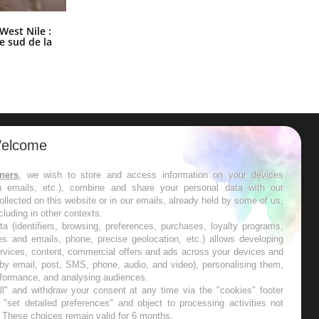
Les médicaments GLP-1 protègent-
West Nile :
ils aussi les os ?
le sud de la
elcome
ER
tners
, we wish to store and access information on your devices
in emails, etc.), combine and share your personal data with our
s les semaines les meilleures
ollected on this website or in our emails, already held by some of us,
ncluding in other contexts.
ta (identifiers, browsing, preferences, purchases, loyalty programs,
es and emails, phone, precise geolocation, etc.) allows developing
ervices, content, commercial offers and ads across your devices and
 by email, post, SMS, phone, audio, and video), personalising them,
RE
rformance, and analysing audiences.
l" and withdraw your consent at any time via the "cookies" footer
"set detailed preferences" and object to processing activities not
. These choices remain valid for 6 months.