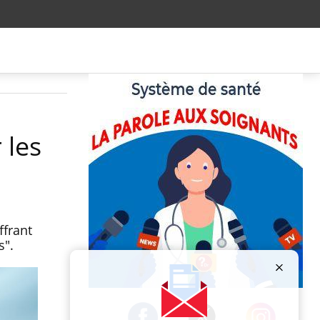
 les
ffrant
s".
Publicité