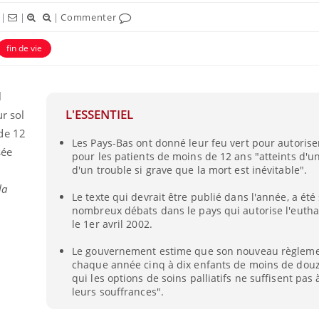
|
|
|
Commenter
fin de vie
l
L'ESSENTIEL
ur sol
de 12
uline & Charge mentale : et si on
Eczéma Chronique des
tube
Youtube
Les Pays-Bas ont donné leur feu vert pour autorise
Youtube
Y
it en parler??
préparer pour l’été !
sée
pour les patients de moins de 12 ans "atteints d'
d'un trouble si grave que la mort est inévitable".
026, l'insuline dans le diabète de type 2
L'été arrive… et avec lui,
e entourée d'idées reçues chez les
rythme de vie ! Vacances, 
la
Le texte qui devrait être publié dans l'année, a été
ients comme parfois chez les soignants.
soleil, activités en plein
nombreux débats dans le pays qui autorise l'euth
sont ...
le 1er avril 2002.
Le gouvernement estime que son nouveau règlem
chaque année cinq à dix enfants de moins de dou
qui les options de soins palliatifs ne suffisent pas
leurs souffrances".