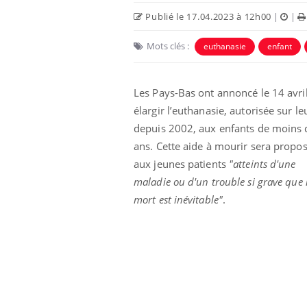
Publié le 17.04.2023 à 12h00
|
|
Mots clés :
euthanasie
enfant
Les Pays-Bas ont annoncé le 14 avri
élargir l’euthanasie, autorisée sur le
depuis 2002, aux enfants de moins 
 Mains :
Carence en fer : comprendre pour
Ins
Youtube
You
Youtube
Youtube
prévenir
osa
ans. Cette aide à mourir sera propo
aux jeunes patients
"atteints d'une
aciles à aborder...
Fatigue, irritabilité, brouillard mental ou
En 2
poser des
même alopécie… Les symptômes de la
rest
maladie ou d'un trouble si grave que 
'un proche c'est
carence en fer sont multiples ce qui la rend
pat
mort est inévitable"
.
...