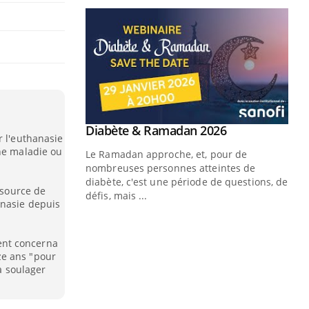
Youtube
 Mains : se
Diabète & Ramadan 2026
Youtube
r l'euthanasie
outube
une maladie ou
Le Ramadan approche, et, pour de
 un tout nouveau
nombreuses personnes atteintes de
plage, piscine,
diabète, c'est une période de questions, de
 source de
 air… Nos mains
défis, mais ...
anasie depuis
Un
You
fac
ent concerna
pr
ze ans "pour
 à soulager
Un 
mut
san