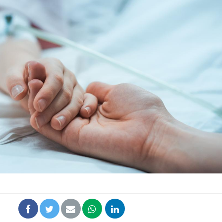
VIH : la fin du comprimé
Le Viagr
tous les jours se profile-t-
freiner 
elle enfin ?
cancer ?
Pourquoi votre ventre
Pourquo
gâche-t-il les premiers
de prot
jours de vos vacances ?
finalem
Fortes chaleurs :
Grossess
pourquoi le risque de
que dit 
noyade grimpe-t-il ?