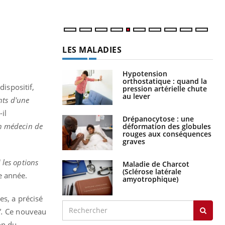
num
LES MALADIES
Hypotension
orthostatique : quand la
dispositif,
pression artérielle chute
au lever
nts d'une
-il
Drépanocytose : une
un médecin de
déformation des globules
rouges aux conséquences
graves
 les options
Maladie de Charcot
(Sclérose latérale
ue année.
amyotrophique)
es, a précisé
".
Ce nouveau
on du