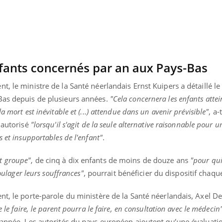
nfants concernés par an aux Pays-Bas
, le ministre de la Santé néerlandais Ernst Kuipers a détaillé le 
Bas depuis de plusieurs années.
"Cela concernera les enfants attei
 mort est inévitable et (...) attendue dans un avenir prévisible"
, a-t
a autorisé
"lorsqu'il s'agit de la seule alternative raisonnable pour 
s et insupportables de l'enfant"
.
it groupe"
, de cinq à dix enfants de moins de douze ans
"pour qui
soulager leurs souffrances"
, pourrait bénéficier du dispositif chaq
nt, le porte-parole du ministère de la Santé néerlandais, Axel De
e le faire, le parent pourra le faire, en consultation avec le médecin
l’année. Les autorités du pays européen ajoutent qu’une évaluati