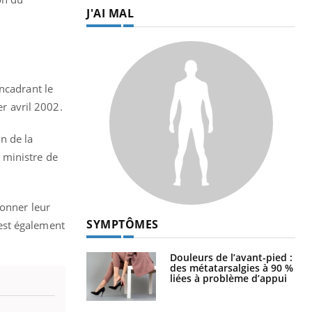
J'AI MAL
ncadrant le
er avril 2002.
n de la
e ministre de
donner leur
SYMPTÔMES
est également
Douleurs de l’avant-pied :
des métatarsalgies à 90 %
liées à problème d’appui