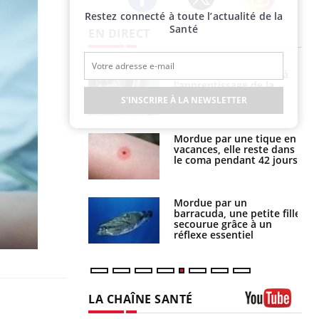
Restez connecté à toute l’actualité de la
Twitter
Facebook
Instagram
Santé
EN DIRECT
a pourrait-il
Le smartphone nuit-il à
la propagation du
l'apprentissage de la
lecture ?
S'INSCRIRE À LA NEWSLETTER
i manger moins
Mordue par une tique en
éines pourrait
vacances, elle reste dans
ent être bénéfique
le coma pendant 42 jours
e et chaleur : ce
Mordue par un
la science
barracuda, une petite fille
secourue grâce à un
réflexe essentiel
LA CHAÎNE SANTÉ
Youtube